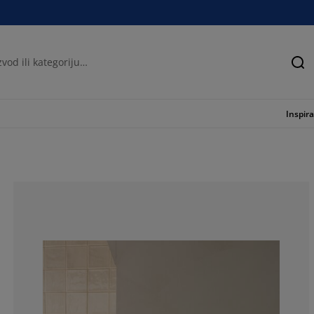
Tra
Inspira
75%
11.21794871794