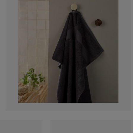
5.448717948717
2.243589743589
6.089743589743