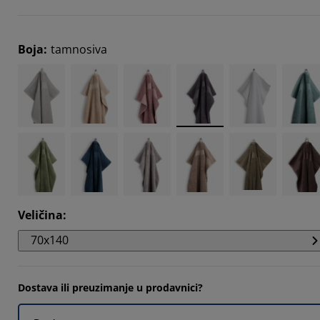
949%
7436%
Boja
:
tamnosiva
589%
Veličina
:
70x140
Dostava ili preuzimanje u prodavnici?