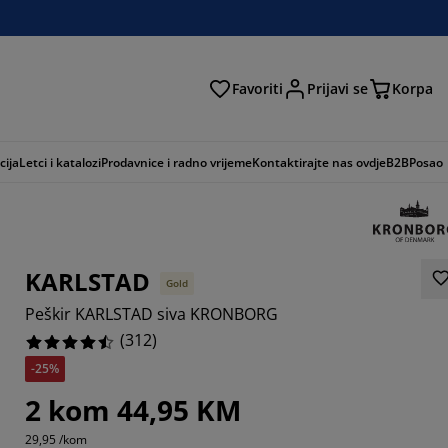
Favoriti
Prijavi se
Korpa
ži
cija
Letci i katalozi
Prodavnice i radno vrijeme
Kontaktirajte nas ovdje
B2B
Posao
KARLSTAD
Gold
Peškir KARLSTAD siva KRONBORG
(
312
)
-25%
2 kom 44,95 KM
8719%
29,95 /kom