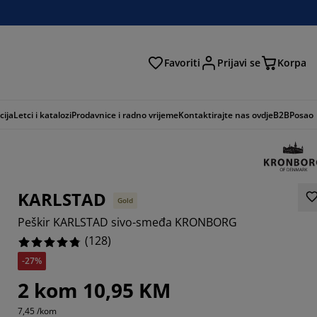
Favoriti
Prijavi se
Korpa
ži
cija
Letci i katalozi
Prodavnice i radno vrijeme
Kontaktirajte nas ovdje
B2B
Posao
KARLSTAD
Gold
Peškir KARLSTAD sivo-smeđa KRONBORG
(
128
)
-27%
2 kom 10,95 KM
7,45 /kom