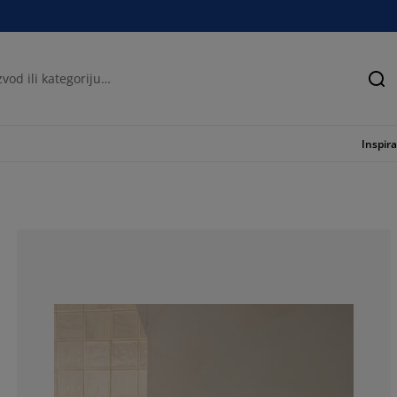
Tra
Inspira
87.5%
6.25%