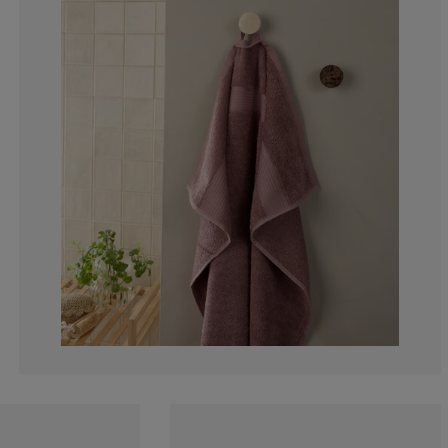
3.125%
0.78125%
2.34375%