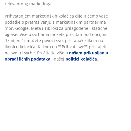
Garancija cijene
30 dana garancije cijene za sve proizvode
Fleksibilne opcije dostave
Brza i jednostavna dostava po vašem izboru
100% pamuk. 420 g/m². 40x70 cm
šifra artikla: 2139100
Podaci o proizvodu
Recenzije
(
15
)