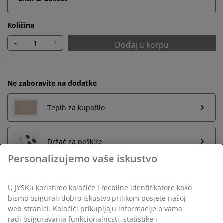
Količina
-
+
Dodaj u korpu
Ne zaboravite na dodatke
Tepih za kupatilo
Držač za peškire
Neograničen povrat
Bez vremenskog ograničenja - vratite u bilo koju JYSK
prodavnicu