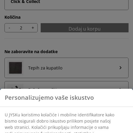
Click & Collect
Količina
-
+
Dodaj u korpu
Ne zaboravite na dodatke
Tepih za kupatilo
Držač za peškire
Personalizujemo vaše iskustvo
U JYSKu koristimo kolačiće i mobilne identifikatore kako
Neograničen povrat
bismo osigurali dobro iskustvo prilikom posjete našoj
Bez vremenskog ograničenja - vratite u bilo koju JYSK
web stranici. Kolačići prikupljaju informacije o vama
prodavnicu