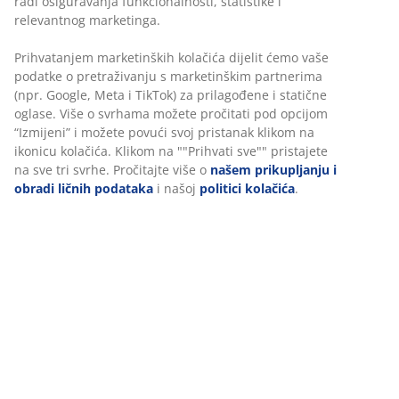
radi osiguravanja funkcionalnosti, statistike i
relevantnog marketinga.
Garancija cijene
30 dana garancije cijene za sve proizvode
Prihvatanjem marketinških kolačića dijelit ćemo vaše
Fleksibilne opcije dostave
podatke o pretraživanju s marketinškim partnerima
Brza i jednostavna dostava po vašem izboru
(npr. Google, Meta i TikTok) za prilagođene i statične
oglase. Više o svrhama možete pročitati pod opcijom
“Izmijeni” i možete povući svoj pristanak klikom na
ikonicu kolačića. Klikom na ""Prihvati sve"" pristajete
100% pamuk. Mekan i jako upijajući. 515 g/m². 50x90 cm
na sve tri svrhe. Pročitajte više o
našem prikupljanju i
obradi ličnih podataka
i našoj
politici kolačića
.
šifra artikla: 2350440
Podaci o proizvodu
Recenzije
(
50
)