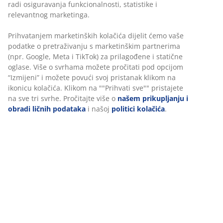
radi osiguravanja funkcionalnosti, statistike i
Garancija cijene
relevantnog marketinga.
30 dana garancije cijene za sve proizvode
Prihvatanjem marketinških kolačića dijelit ćemo vaše
Fleksibilne opcije dostave
podatke o pretraživanju s marketinškim partnerima
Brza i jednostavna dostava po vašem izboru
(npr. Google, Meta i TikTok) za prilagođene i statične
oglase. Više o svrhama možete pročitati pod opcijom
“Izmijeni” i možete povući svoj pristanak klikom na
ikonicu kolačića. Klikom na ""Prihvati sve"" pristajete
100% pamuk. Mekan i jako upijajući. 515 g/m². 65x130
na sve tri svrhe. Pročitajte više o
našem prikupljanju i
cm
obradi ličnih podataka
i našoj
politici kolačića
.
šifra artikla: 2350542
Podaci o proizvodu
Recenzije