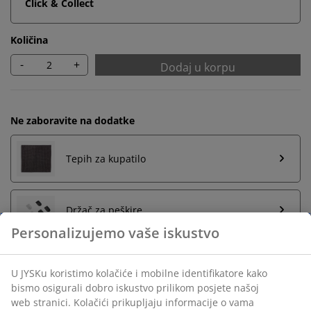
Click & Collect
Količina
-
+
Dodaj u korpu
Ne zaboravite na dodatke
Tepih za kupatilo
Držač za peškire
Personalizujemo vaše iskustvo
U JYSKu koristimo kolačiće i mobilne identifikatore kako
Neograničen povrat
bismo osigurali dobro iskustvo prilikom posjete našoj
Bez vremenskog ograničenja - vratite u bilo koju JYSK
web stranici. Kolačići prikupljaju informacije o vama
prodavnicu