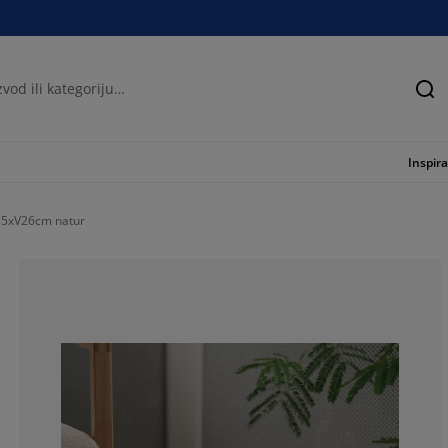
Tra
Inspira
35xV26cm natur
100%
0%