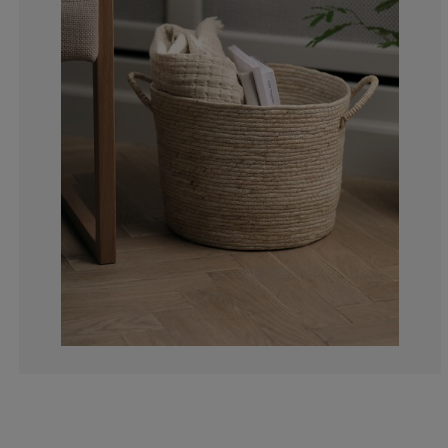
0%
0%
0%