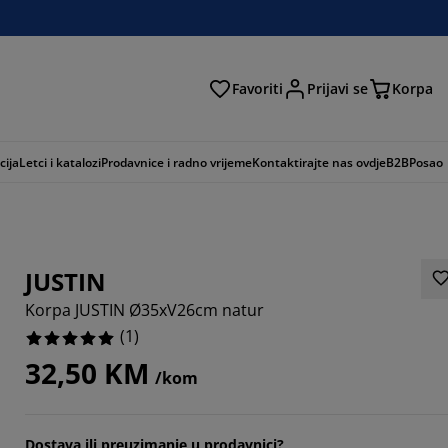
Favoriti
Prijavi se
Korpa
ži
cija
Letci i katalozi
Prodavnice i radno vrijeme
Kontaktirajte nas ovdje
B2B
Posao
JUSTIN
Korpa JUSTIN Ø35xV26cm natur
(
1
)
32,50 KM
/kom
Dostava ili preuzimanje u prodavnici?