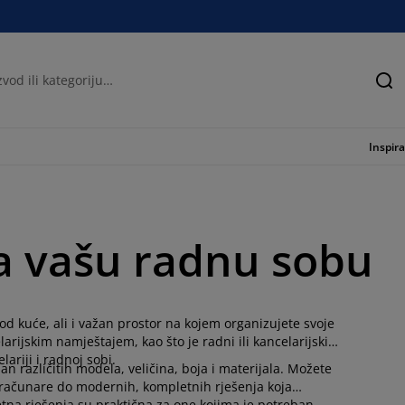
Tra
Inspira
 za vašu radnu sobu
d kuće, ali i važan prostor na kojem organizujete svoje
arijskim namještajem, kao što je radni ili kancelarijski
ariji i radnoj sobi.
n različitih modela, veličina, boja i materijala. Možete
 računare do modernih, kompletnih rješenja koja
letna rješenja su praktična za one kojima je potreban