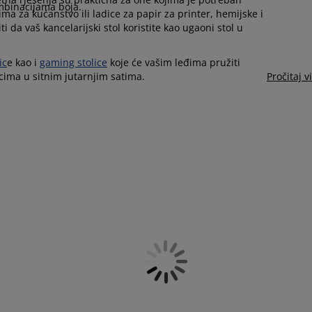
kombinacijama boja.
a za kućanstvo ili ladice za papir za printer, hemijske i
 da vaš kancelarijski stol koristite kao ugaoni stol u
ic
e kao i
gaming stolice
koje će vašim leđima pružiti
acima u sitnim jutarnjim satima.
Pročitaj v