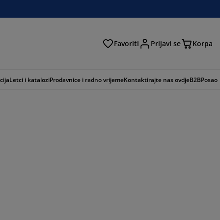
Favoriti
Prijavi se
Korpa
ži
cija
Letci i katalozi
Prodavnice i radno vrijeme
Kontaktirajte nas ovdje
B2B
Posao