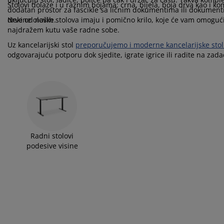
ega namještaja
njska rasvjeta
ahte
viri kreveta
svjeta
Stolovi dolaze i u raznim bojama: crna, bijela, boja drva kao i 
dodatan prostor za fascikle sa ličnim dokumentima ili dokumentim
drvene olovke.
Neki od naših stolova imaju i pomično krilo, koje će vam omogućiti
mpovanje
mari
ze kreveta sa spremnikom
ćne potrepštine
najdražem kutu vaše radne sobe.
Uz kancelarijski stol
preporučujemo i moderne kancelarijske stol
mještaj za spavaću sobu
dnice
ečja soba
odgovarajuću potporu dok sjedite, igrate igrice ili radite na zad
ečji madraci
blje
ečji kreveti
Radni stolovi
podesive visine