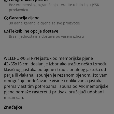
Bez vremenskog ograničenja - vratite u bilo koju JYSK
prodavnicu
Garancija cijene
30 dana garancije cijene za sve proizvode
Fleksibilne opcije dostave
Brza i jednostavna dostava po vašem izboru
WELLPUR® STRYN jastuk od memorijske pjene
42x65x15 cm idealan je izbor ako tražite nešto između
klasičnog jastuka od pjene i tradicionalnog jastuka od
perja ili vlakana. Ispunjen je rezanom pjenom, što vam
omogućuje podešavanje visine i oblikovanja jastuka
prema vlastitim potrebama. Ispuna od AIR memorijske
pjene pomaže rasteretiti pritisak, pružajući udoban i
miran san.
Značajke