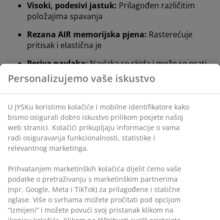
Visoki, podesivi jastuk:
Prilagođen različitim
položajima spavanja
Rezana AIR memorijska pjena:
Rasterećuje
pritisak i elastična je
Periva navlaka:
Navlaka se skida i može se prati
na 60°C
OEKO-TEX® STANDARD 100:
Testirano na štetne
tvari
WELLPUR®:
Skandinavski brend proizvoda za
spavanje, ekskluzivno dostupan u JYSKu
Visoki, podesivi jastuk
Ispunu od rezane pjene možete ukloniti i tako
prilagoditi jastuk sve dok ne postignete visinu koja
odgovara vašem položaju spavanja. Općenito, visina
jastuka treba omogućiti da vrat i kralježnica ostanu u
ravnoj liniji. Prava visina ovisi o vašem položaju
spavanja, ali i o čvrstoći madraca na kojem spavate.