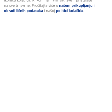
Rezana AIR memorijska pjena
AIR memorijska pjena precizno se prilagođava vašem
vratu i ramenima, omogućujući da glava udobno uroni
u jastuk. Ravnomjerno raspoređuje tjelesnu težinu,
smanjujući pritisak na mišiće i zglobove. Otvorena
struktura ćelija povećava protok zraka unutar jastuka.
AIR memorijska pjena nije osjetljiva na temperaturu
prostorije, pa ostaje elastična i potporna čak i u
hladnijim uvjetima.
Periva navlaka
Jastuk ima navlaku omotnog tipa koja se lako skida i
pere u perilici na 60°C kako bi ostala svježa i čista.
Pranje na 60°C ili više uklanja neželjene grinje iz
tkanine. Ispuna od pjene se ne smije prati.
OEKO-TEX® STANDARD 100
Proizvod ima OEKO‑TEX® STANDARD 100 certifikat, što
znači da su svi njegovi sastavni dijelovi testirani u
neovisnim OEKO‑TEX® institutima i udovoljavaju