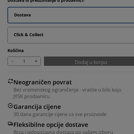
Dostava ili preuzimanje u prodavnici?
7777%
Dostava
5555%
1111%
Click & Collect
Količina
-
+
Dodaj u korpu
Neograničen povrat
Bez vremenskog ograničenja - vratite u bilo koju
JYSK prodavnicu
Garancija cijene
30 dana garancije cijene za sve proizvode
Fleksibilne opcije dostave
Brza i jednostavna dostava po vašem izboru