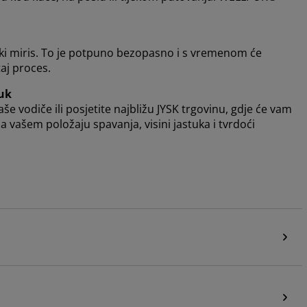
čki miris. To je potpuno bezopasno i s vremenom će
taj proces.
uk
naše vodiče ili posjetite najbližu JYSK trgovinu, gdje će vam
vašem položaju spavanja, visini jastuka i tvrdoći