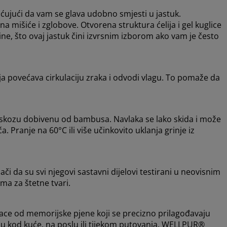
ujući da vam se glava udobno smjesti u jastuk.
 mišiće i zglobove. Otvorena struktura ćelija i gel kuglice
ne, što ovaj jastuk čini izvrsnim izborom ako vam je često
a povećava cirkulaciju zraka i odvodi vlagu. To pomaže da
viskozu dobivenu od bambusa. Navlaka se lako skida i može
a. Pranje na 60°C ili više učinkovito uklanja grinje iz
 da su svi njegovi sastavni dijelovi testirani u neovisnim
ma za štetne tvari.
ace od memorijske pjene koji se precizno prilagođavaju
bu kod kuće, na poslu ili tijekom putovanja. WELLPUR®