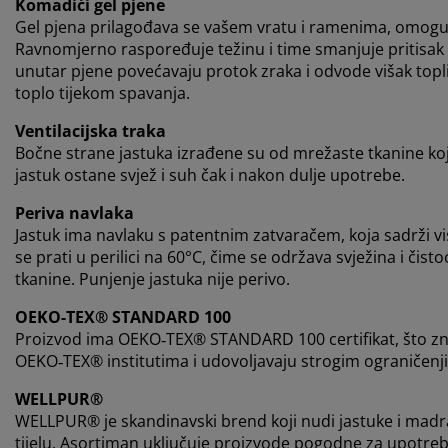
Komadići gel pjene
Gel pjena prilagođava se vašem vratu i ramenima, omoguć
Ravnomjerno raspoređuje težinu i time smanjuje pritisak na
unutar pjene povećavaju protok zraka i odvode višak topli
toplo tijekom spavanja.
Ventilacijska traka
Bočne strane jastuka izrađene su od mrežaste tkanine koj
jastuk ostane svjež i suh čak i nakon dulje upotrebe.
Periva navlaka
Jastuk ima navlaku s patentnim zatvaračem, koja sadrži 
se prati u perilici na 60°C, čime se održava svježina i čistoć
tkanine. Punjenje jastuka nije perivo.
OEKO-TEX® STANDARD 100
Proizvod ima OEKO‑TEX® STANDARD 100 certifikat, što znači
OEKO‑TEX® institutima i udovoljavaju strogim ograničenji
WELLPUR®
WELLPUR® je skandinavski brend koji nudi jastuke i madr
tijelu. Asortiman uključuje proizvode pogodne za upotre