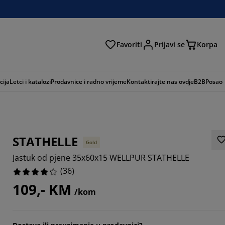
Favoriti
Prijavi se
Korpa
ži
cija
Letci i katalozi
Prodavnice i radno vrijeme
Kontaktirajte nas ovdje
B2B
Posao
STATHELLE
Gold
Jastuk od pjene 35x60x15 WELLPUR STATHELLE
(
36
)
109,- KM
/kom
7779%
7777%