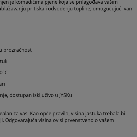
unjen je komadićima pjene koja se prilagođava vašim
ublažavanju pritiska i odvođenju topline, omogućujući vam
ju prozračnost
stuk
60°C
ari
je, dostupan isključivo u JYSKu
alan za vas. Kao opće pravilo, visina jastuka trebala bi
niji. Odgovarajuća visina ovisi prvenstveno o vašem