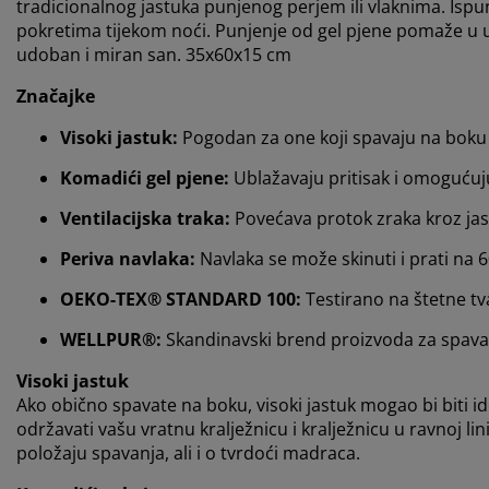
tradicionalnog jastuka punjenog perjem ili vlaknima. Isp
pokretima tijekom noći. Punjenje od gel pjene pomaže u 
udoban i miran san. 35x60x15 cm
Značajke
Visoki jastuk:
Pogodan za one koji spavaju na boku
Komadići gel pjene:
Ublažavaju pritisak i omoguću
Ventilacijska traka:
Povećava protok zraka kroz ja
Periva navlaka:
Navlaka se može skinuti i prati na 
OEKO-TEX® STANDARD 100:
Testirano na štetne tv
WELLPUR®:
Skandinavski brend proizvoda za spavan
Visoki jastuk
Ako obično spavate na boku, visoki jastuk mogao bi biti ide
održavati vašu vratnu kralježnicu i kralježnicu u ravnoj li
položaju spavanja, ali i o tvrdoći madraca.