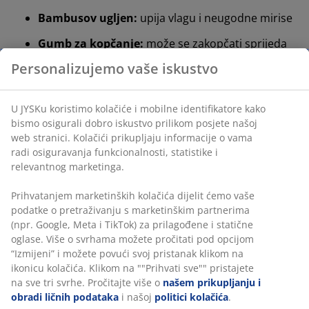
Bambusov ugljen:
upija vlagu i neugodne mirise
Gumb za kopčanje:
može se zakopčati sprijeda
kako bi ostao na mjestu
Periva navlaka:
navlaka se može skinuti i prati na
60°C
OEKO-TEX® STANDARD 100:
testirano na štetne
tvari
WELLPUR®:
skandinavski brend proizvoda za
spavanje, ekskluzivno dostupan u JYSKu
Oblikovana AIR memorijska pjena
AIR memorijska pjena precizno se prilagođava vratu i
ramenima, omogućujući da glava udobno utone u
jastuk. Ravnomjerno raspoređuje težinu, čime se
smanjuje pritisak na mišiće i zglobove. Otvorena
struktura pjene poboljšava protok zraka unutar
jastuka. Također, AIR memorijska pjena nije osjetljiva