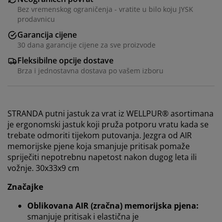
Bez vremenskog ograničenja - vratite u bilo koju JYSK
prodavnicu
Garancija cijene
30 dana garancije cijene za sve proizvode
Fleksibilne opcije dostave
Brza i jednostavna dostava po vašem izboru
STRANDA putni jastuk za vrat iz WELLPUR® asortimana
je ergonomski jastuk koji pruža potporu vratu kada se
trebate odmoriti tijekom putovanja. Jezgra od AIR
memorijske pjene koja smanjuje pritisak pomaže
spriječiti nepotrebnu napetost nakon dugog leta ili
vožnje. 30x33x9 cm
Značajke
Oblikovana AIR (zračna) memorijska pjena:
smanjuje pritisak i elastična je