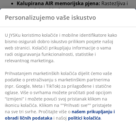
Kalupirana AIR memorijska pjena:
Rastezljiva i
rasterećuje pritisak
Bambusov ugljen:
Upija vlagu i mirise
Periva navlaka:
Navlaka se skida i može se prati
na 60°C
OEKO-TEX® STANDARD 100:
Testirano na štetne
tvari
WELLPUR®:
Skandinavski brend proizvoda za
kvalitetan san, ekskluzivno dostupan u JYSKu
Kalupirana AIR memorijska pjena
AIR memorijska pjena precizno se prilagođava vratu i
ramenima, dopuštajući glavi da udobno uroni u jastuk.
Ravnomjerno raspoređuje težinu, čime rasterećuje
mišiće i zglobove. Otvorena stanična struktura
poboljšava protok zraka kroz cijeli jastuk. Osim toga,
AIR memorijska pjena ne ovisi o temperaturi prostorije,
pa ostaje elastična i potporna čak i u hladnijem