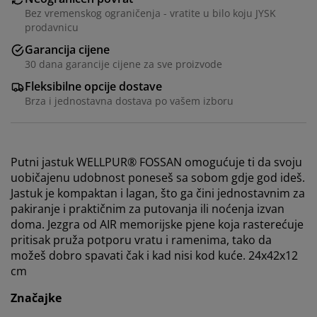
Bez vremenskog ograničenja - vratite u bilo koju JYSK
prodavnicu
Garancija cijene
30 dana garancije cijene za sve proizvode
Fleksibilne opcije dostave
Brza i jednostavna dostava po vašem izboru
Putni jastuk WELLPUR® FOSSAN omogućuje ti da svoju
uobičajenu udobnost poneseš sa sobom gdje god ideš.
Jastuk je kompaktan i lagan, što ga čini jednostavnim za
pakiranje i praktičnim za putovanja ili noćenja izvan
doma. Jezgra od AIR memorijske pjene koja rasterećuje
pritisak pruža potporu vratu i ramenima, tako da
možeš dobro spavati čak i kad nisi kod kuće. 24x42x12
cm
Značajke