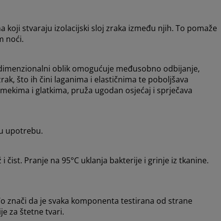
a koji stvaraju izolacijski sloj zraka između njih. To pomaže
m noći.
odimenzionalni oblik omogućuje međusobno odbijanje,
ak, što ih čini laganima i elastičnima te poboljšava
a mekima i glatkima, pruža ugodan osjećaj i sprječava
stu upotrebu.
 čist. Pranje na 95°C uklanja bakterije i grinje iz tkanine.
o znači da je svaka komponenta testirana od strane
e za štetne tvari.