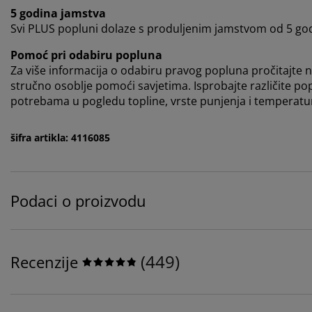
5 godina jamstva
Svi PLUS popluni dolaze s produljenim jamstvom od 5 godin
Pomoć pri odabiru popluna
Za više informacija o odabiru pravog popluna pročitajte na
stručno osoblje pomoći savjetima. Isprobajte različite po
potrebama u pogledu topline, vrste punjenja i temperatur
šifra artikla: 4116085
Podaci o proizvodu
(
449
)
Recenzije