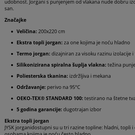
udobnost. Jorgani s punjenjem od vlakana nude dobru izol
san.
Značajke
Veličina:
200x220 cm
Ekstra topli jorgan:
za one kojima je noću hladno
Termo jorgan:
dizajniran za visoku razinu izolacije i
Silikonizirana spiralna šuplja vlakna:
težina punje
Poliesterska tkanina:
izdržljiva i mekana
Održavanje:
perivo na 95°C
OEKO-TEX® STANDARD 100:
testirano na štetne tva
5 godina garancije:
dugotrajan izbor
Ekstra topli jorgan
JYSK jorganidostupni su u tri razine topline: hladni, topli i
osobama kojima je noću često hladno.