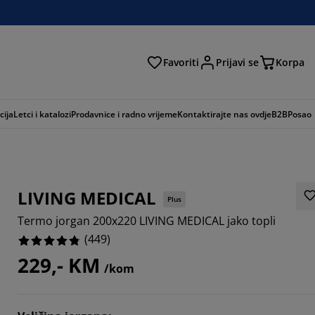
Favoriti
Prijavi se
Korpa
ži
cija
Letci i katalozi
Prodavnice i radno vrijeme
Kontaktirajte nas ovdje
B2B
Posao
LIVING MEDICAL
Plus
Termo jorgan 200x220 LIVING MEDICAL jako topli
(
449
)
229,- KM
/kom
236%
819%