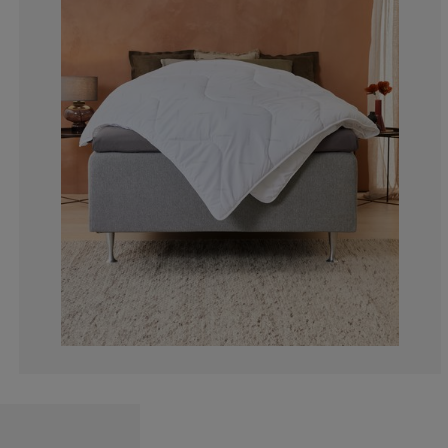
1.113585746102
0.890868596881
2.004454342984