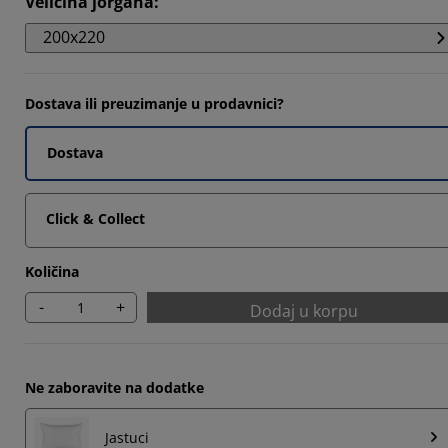
Veličina jorgana
:
4499%
200x220
9599%
4097%
Dostava ili preuzimanje u prodavnici?
Dostava
Click & Collect
Količina
-
+
Dodaj u korpu
Ne zaboravite na dodatke
Jastuci