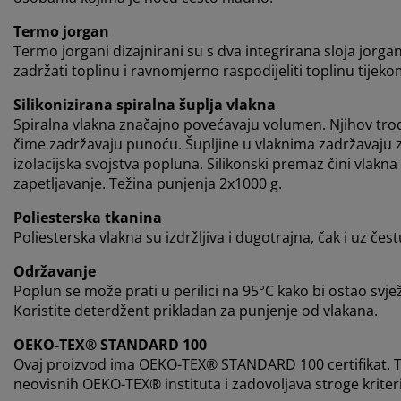
Termo jorgan
Termo jorgani dizajnirani su s dva integrirana sloja jorgan
zadržati toplinu i ravnomjerno raspodijeliti toplinu tijeko
Silikonizirana spiralna šuplja vlakna
Spiralna vlakna značajno povećavaju volumen. Njihov tr
čime zadržavaju punoću. Šupljine u vlaknima zadržavaju zr
izolacijska svojstva popluna. Silikonski premaz čini vlakn
zapetljavanje. Težina punjenja 2x1000 g.
Poliesterska tkanina
Poliesterska vlakna su izdržljiva i dugotrajna, čak i uz če
Održavanje
Poplun se može prati u perilici na 95°C kako bi ostao svjež i
Koristite deterdžent prikladan za punjenje od vlakana.
OEKO-TEX® STANDARD 100
Ovaj proizvod ima OEKO-TEX® STANDARD 100 certifikat. T
neovisnih OEKO-TEX® instituta i zadovoljava stroge kriterij