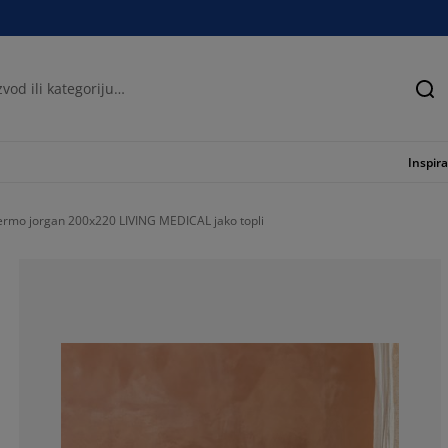
Tra
Inspira
ermo jorgan 200x220 LIVING MEDICAL jako topli
91.98218262806
4.008908685968