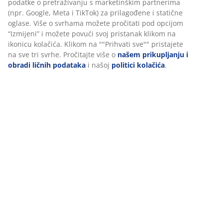
podatke o pretraživanju s marketinškim partnerima
(npr. Google, Meta i TikTok) za prilagođene i statične
Podaci o proizvodu
oglase. Više o svrhama možete pročitati pod opcijom
“Izmijeni” i možete povući svoj pristanak klikom na
ikonicu kolačića. Klikom na ""Prihvati sve"" pristajete
na sve tri svrhe. Pročitajte više o
našem prikupljanju i
Recenzije
obradi ličnih podataka
i našoj
politici kolačića
.
(
106
)
Dostava