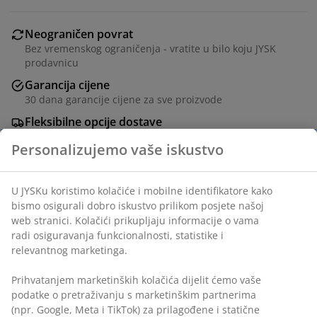
Neograničen povrat
Bez vremenskog ograničenja - vratite u bilo koju JYSK
prodavnicu
Garancija cijene
30 dana garancije cijene za sve proizvode
Fleksibilne opcije dostave
Brza i jednostavna dostava po vašem izboru
100% pamuk. 140x200+50x70/75 cm
šifra artikla: 1824080
Podaci o proizvodu