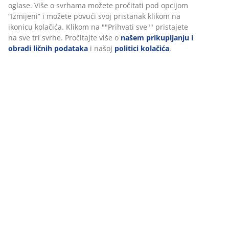
Recenzije
Personalizujemo vaše iskustvo
(
21
)
U JYSKu koristimo kolačiće i mobilne identifikatore kako bismo
Dostava
osigurali dobro iskustvo prilikom posjete našoj web stranici. Kola
prikupljaju informacije o vama radi osiguravanja funkcionalnosti
statistike i relevantnog marketinga.
Prihvatanjem marketinških kolačića dijelit ćemo vaše podatke o
pretraživanju s marketinškim partnerima (npr. Google, Meta i
TikTok) za prilagođene i statične oglase. Više o svrhama možete
pročitati pod opcijom “Izmijeni” i možete povući svoj pristanak
klikom na ikonicu kolačića. Klikom na ""Prihvati sve"" pristajete 
sve tri svrhe. Pročitajte više o
našem prikupljanju i obradi ličnih
podataka
i našoj
politici kolačića
.