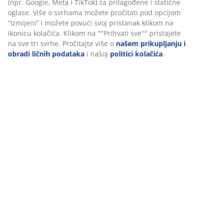
osigurali dobro iskustvo prilikom posjete našoj web stranici.
Recenzije
Kolačići prikupljaju informacije o vama radi osiguravanja
funkcionalnosti, statistike i relevantnog marketinga.
(
21
)
Prihvatanjem marketinških kolačića dijelit ćemo vaše podatke
o pretraživanju s marketinškim partnerima (npr. Google, Meta
O brendu
i TikTok) za prilagođene i statične oglase. Više o svrhama
možete pročitati pod opcijom “Izmijeni” i možete povući svoj
pristanak klikom na ikonicu kolačića. Klikom na ""Prihvati
sve"" pristajete na sve tri svrhe. Pročitajte više o
našem
Dostava
prikupljanju i obradi ličnih podataka
i našoj
politici kolačića
.