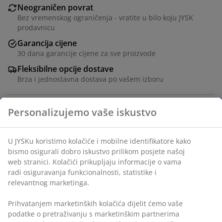
Neograničen povrat
Bez vremenskog ograničenja - vratite u bilo koju JYSK
prodavnicu
Garancija cijene
30 dana garancije cijene za sve proizvode
Fleksibilne opcije dostave
Brza i jednostavna dostava po vašem izboru
100% pamučni perkal. 140x200+50x70/75 cm
šifra artikla: 1843480
Personalizujemo vaše iskustvo
Podaci o proizvodu
U JYSKu koristimo kolačiće i mobilne identifikatore kako bismo