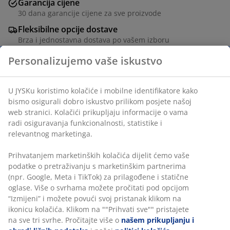
Garancija cijene
30 dana garancije cijene za sve proizvode
Fleksibilne opcije dostave
Brza i jednostavna dostava po vašem izboru
Personalizujemo vaše iskustvo
Stol: masivni hrast i hrastov furnir. Sa 3 dodatna krila.
U JYSKu koristimo kolačiće i mobilne identifikatore kako
Š100xD200/242/284/326 cmxV75 cm. Stolice: tkanina i
bismo osigurali dobro iskustvo prilikom posjete našoj
masivno drvo.
web stranici. Kolačići prikupljaju informacije o vama
radi osiguravanja funkcionalnosti, statistike i
relevantnog marketinga.
šifra artikla: S000856
Prihvatanjem marketinških kolačića dijelit ćemo vaše
podatke o pretraživanju s marketinškim partnerima
(npr. Google, Meta i TikTok) za prilagođene i statične
Set se sastoji od sljedećih artikala
oglase. Više o svrhama možete pročitati pod opcijom
“Izmijeni” i možete povući svoj pristanak klikom na
ikonicu kolačića. Klikom na ""Prihvati sve"" pristajete
na sve tri svrhe. Pročitajte više o
našem prikupljanju i
Podaci o proizvodu