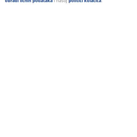
obradi ličnih podataka
i našoj
politici kolačića
.
Recenzije
(
0
)
Dostava