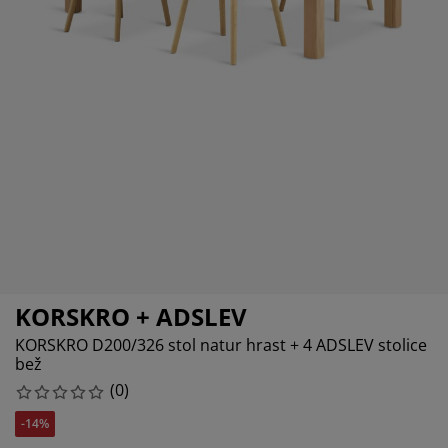
jega namještaja
anjska rasvjeta
lahte
viri kreveta
asvjeta
ampovanje
rmari
aze kreveta sa spremnikom
ućne potrepštine
amještaj za spavaću sobu
odnice
ječja soba
ječji madraci
ublje
ečji kreveti
KORSKRO + ADSLEV
KORSKRO D200/326 stol natur hrast + 4 ADSLEV stolice
bež
(
0
)
-14%