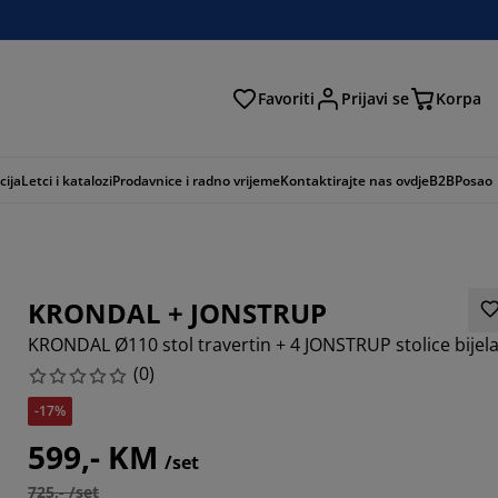
Favoriti
Prijavi se
Korpa
ži
cija
Letci i katalozi
Prodavnice i radno vrijeme
Kontaktirajte nas ovdje
B2B
Posao
KRONDAL + JONSTRUP
KRONDAL Ø110 stol travertin + 4 JONSTRUP stolice bijel
(
0
)
-17%
599,- KM
/set
725,- /set