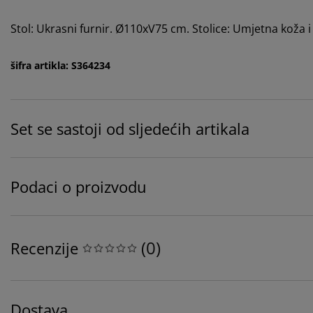
Stol: Ukrasni furnir. Ø110xV75 cm. Stolice: Umjetna koža i 
šifra artikla: S364234
Set se sastoji od sljedećih artikala
Podaci o proizvodu
(
0
)
Recenzije
Dostava