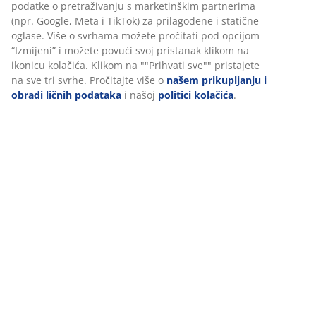
podatke o pretraživanju s marketinškim partnerima
(npr. Google, Meta i TikTok) za prilagođene i statične
oglase. Više o svrhama možete pročitati pod opcijom
Podaci o proizvodu
“Izmijeni” i možete povući svoj pristanak klikom na
ikonicu kolačića. Klikom na ""Prihvati sve"" pristajete
na sve tri svrhe. Pročitajte više o
našem prikupljanju i
obradi ličnih podataka
i našoj
politici kolačića
.
Recenzije
(
25
)
Dostava