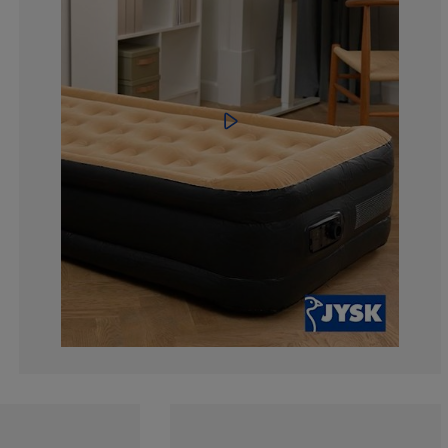
4.62962962962
10.18518518518
33.3333333333