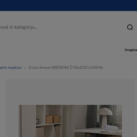
Tra
Inspira
ačni madraci
Zračni krevet BREDENG Š156xD201xV39/46
43.5185185185
8.33333333333