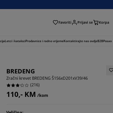
Favoriti
Prijavi se
Korpa
ži
cija
Letci i katalozi
Prodavnice i radno vrijeme
Kontaktirajte nas ovdje
B2B
Posao
BREDENG
Zračni krevet BREDENG Š156xD201xV39/46
(
216
)
110,- KM
/kom
1852%
3332%
Veličina
: