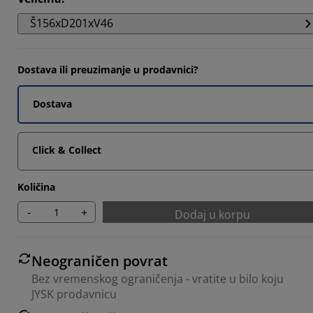
963%
Š156xD201xV46
5185%
3333%
Dostava ili preuzimanje u prodavnici?
Dostava
Click & Collect
Količina
-
+
Dodaj u korpu
Neograničen povrat
Bez vremenskog ograničenja - vratite u bilo koju
JYSK prodavnicu