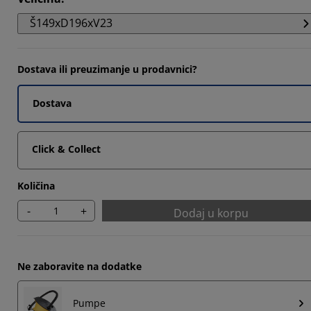
2857%
Š149xD196xV23
4286%
7142%
Dostava ili preuzimanje u prodavnici?
Dostava
Click & Collect
Količina
-
+
Dodaj u korpu
Ne zaboravite na dodatke
Pumpe