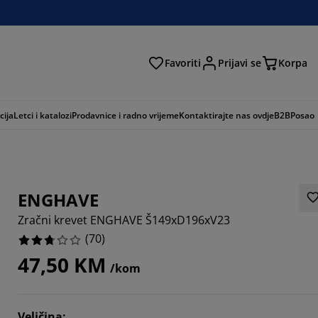
Favoriti
Prijavi se
Korpa
ži
cija
Letci i katalozi
Prodavnice i radno vrijeme
Kontaktirajte nas ovdje
B2B
Posao
ENGHAVE
Zračni krevet ENGHAVE Š149xD196xV23
(
70
)
47,50 KM
/kom
4285%
7142%
Veličina
: