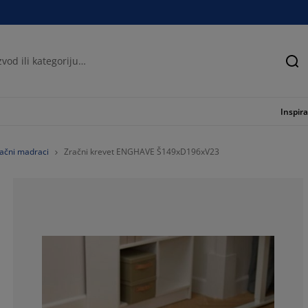
Tra
Inspira
ačni madraci
Zračni krevet ENGHAVE Š149xD196xV23
34.28571428571
7.14285714285