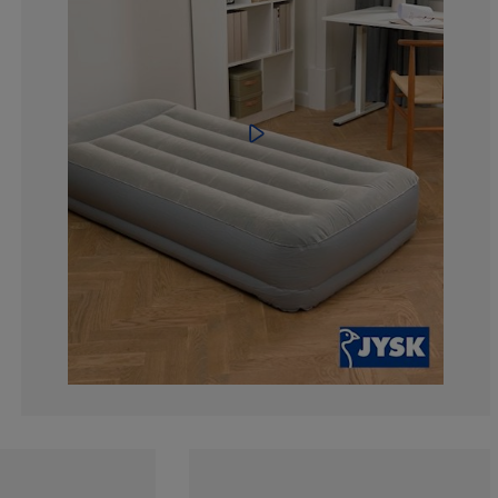
6.698564593301
5.263157894736
18.18181818181