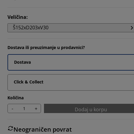
436%
Veličina
:
842%
Š152xD203xV30
8183%
Dostava ili preuzimanje u prodavnici?
Dostava
Click & Collect
Količina
-
+
Dodaj u korpu
Neograničen povrat