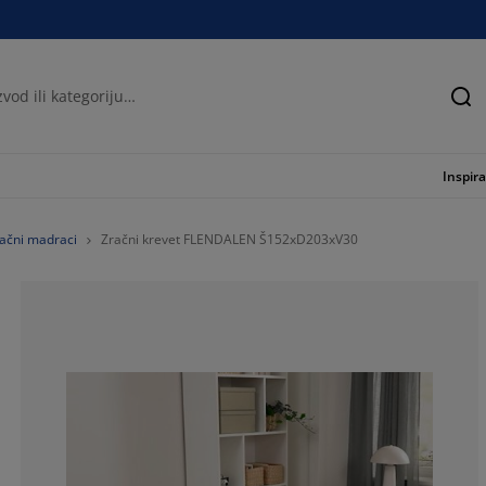
Tra
Inspira
ačni madraci
Zračni krevet FLENDALEN Š152xD203xV30
55.02392344497
14.83253588516