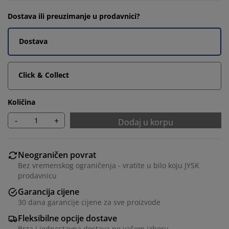
Dostava ili preuzimanje u prodavnici?
Dostava
Click & Collect
Količina
-
+
Dodaj u korpu
Neograničen povrat
Bez vremenskog ograničenja - vratite u bilo koju JYSK
prodavnicu
Garancija cijene
30 dana garancije cijene za sve proizvode
Fleksibilne opcije dostave
Brza i jednostavna dostava po vašem izboru