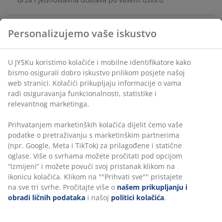
Personalizujemo vaše iskustvo
Teddy tkanina. Š46xV43xDub38 cm
U JYSKu koristimo kolačiće i mobilne identifikatore kako
šifra artikla: 3630090
bismo osigurali dobro iskustvo prilikom posjete našoj
web stranici. Kolačići prikupljaju informacije o vama
Uputstvo za sastavljanje
radi osiguravanja funkcionalnosti, statistike i
relevantnog marketinga.
Prihvatanjem marketinških kolačića dijelit ćemo vaše
Podaci o proizvodu
podatke o pretraživanju s marketinškim partnerima
(npr. Google, Meta i TikTok) za prilagođene i statične
oglase. Više o svrhama možete pročitati pod opcijom
“Izmijeni” i možete povući svoj pristanak klikom na
Recenzije
ikonicu kolačića. Klikom na ""Prihvati sve"" pristajete
(
26
)
na sve tri svrhe. Pročitajte više o
našem prikupljanju i
obradi ličnih podataka
i našoj
politici kolačića
.