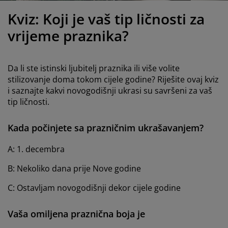
jega namještaja
anjska rasvjeta
lahte
viri kreveta
asvjeta
Kviz: Koji je vaš tip ličnosti za
ampovanje
rmari
aze kreveta sa spremnikom
ućne potrepštine
vrijeme praznika?
amještaj za spavaću sobu
odnice
ječja soba
Da li ste istinski ljubitelj praznika ili više volite
ječji madraci
ublje
stilizovanje doma tokom cijele godine? Riješite ovaj kviz
i saznajte kakvi novogodišnji ukrasi su savršeni za vaš
tip ličnosti.
ečji kreveti
Kada počinjete sa prazničnim ukrašavanjem?
A: 1. decembra
B: Nekoliko dana prije Nove godine
C: Ostavljam novogodišnji dekor cijele godine
Vaša omiljena praznična boja je