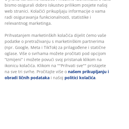
bismo osigurali dobro iskustvo prilikom posjete našoj
C: Pazim da je pakovanje samo po sebi mali poklon
web stranici. Kolačići prikupljaju informacije o vama
radi osiguravanja funkcionalnosti, statistike i
Rezultati
relevantnog marketinga.
Imate li najviše odgovara pod A? Vi ste
Prihvatanjem marketinških kolačića dijelit ćemo vaše
podatke o pretraživanju s marketinškim partnerima
(npr. Google, Meta i TikTok) za prilagođene i statične
Ljubitelj klasičnih praznika
oglase. Više o svrhama možete pročitati pod opcijom
“Izmijeni” i možete povući svoj pristanak klikom na
Volite tradiciju i držite se svog rasporeda,
ikonicu kolačića. Klikom na ""Prihvati sve"" pristajete
kupujete poklone na vrijeme
, ukrašavate kuću par dana
na sve tri svrhe. Pročitajte više o
našem prikupljanju i
pred Novu godinu i spremate tradicionalna praznična
obradi ličnih podataka
i našoj
politici kolačića
.
jela. Raditi istu stvar iz godine u godinu dio je onoga
što volite kod praznika i to se odražava u vašem
dekoru. Preporučujemo da se fokusirate na sitnice i
ukrase koji podržavaju osjećaje koje već imate, sa
crvenim
svijećama
, svjećnjacima sa novogodišnjim
motivima,
novogodišnjim patuljcima
itd.