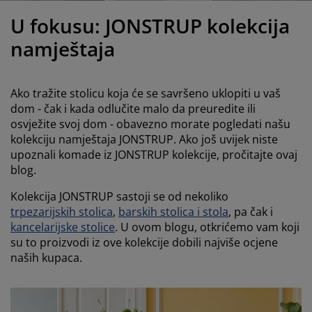
jega namještaja
anjska rasvjeta
lahte
viri kreveta
asvjeta
U fokusu: JONSTRUP kolekcija
ampovanje
rmari
aze kreveta sa spremnikom
ućne potrepštine
namještaja
amještaj za spavaću sobu
odnice
ječja soba
Ako tražite stolicu koja će se savršeno uklopiti u vaš
ječji madraci
ublje
dom - čak i kada odlučite malo da preuredite ili
osvježite svoj dom - obavezno morate pogledati našu
kolekciju namještaja JONSTRUP. Ako još uvijek niste
ečji kreveti
upoznali komade iz JONSTRUP kolekcije, pročitajte ovaj
blog.
Kolekcija JONSTRUP sastoji se od nekoliko
trpezarijskih stolica
,
barskih stolica i stola
, pa čak i
kancelarijske stolice
. U ovom blogu, otkrićemo vam koji
su to proizvodi iz ove kolekcije dobili najviše ocjene
naših kupaca.