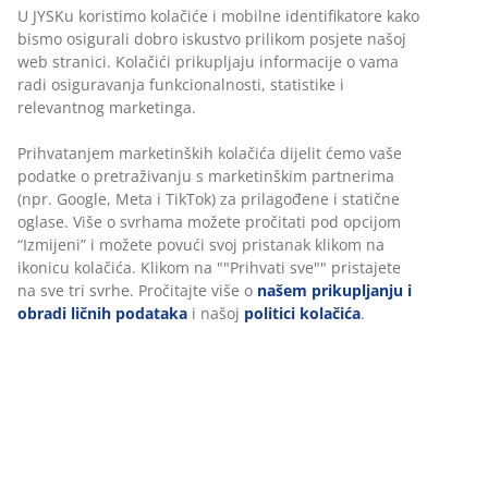
U JYSKu koristimo kolačiće i mobilne identifikatore kako
JYSK.fi: "Udobna i jako kvalitetna."
bismo osigurali dobro iskustvo prilikom posjete našoj
web stranici. Kolačići prikupljaju informacije o vama
radi osiguravanja funkcionalnosti, statistike i
relevantnog marketinga.
Prihvatanjem marketinških kolačića dijelit ćemo vaše
podatke o pretraživanju s marketinškim partnerima
(npr. Google, Meta i TikTok) za prilagođene i statične
oglase. Više o svrhama možete pročitati pod opcijom
“Izmijeni” i možete povući svoj pristanak klikom na
ikonicu kolačića. Klikom na ""Prihvati sve"" pristajete
na sve tri svrhe. Pročitajte više o
našem prikupljanju i
obradi ličnih podataka
i našoj
politici kolačića
.