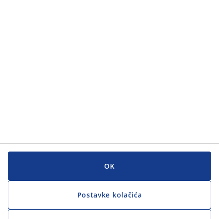
Kategorije
Kategorije
Korisnička služba
Korisnička služba
JYSK
JYSK
GLAVNI URED
Zapratite JYSK
OK
Postavke kolačića