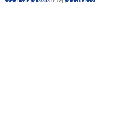
obradi ličnih podataka
i našoj
politici kolačića
.