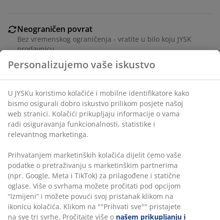
Neograničen povrat
Bez vremenskog ograničenja - vratite u bilo koju JYSK
prodavnicu
Garancija cijene
30 dana garancije cijene za sve proizvode
Fleksibilne opcije dostave
Brza i jednostavna dostava po vašem izboru
Personalizujemo vaše iskustvo
U JYSKu koristimo kolačiće i mobilne identifikatore kako
Ø22xV155 cm
bismo osigurali dobro iskustvo prilikom posjete našoj web
stranici. Kolačići prikupljaju informacije o vama radi
šifra artikla: 4911923
osiguravanja funkcionalnosti, statistike i relevantnog
marketinga.
Uputstvo za sastavljanje
Označavanje
Prihvatanjem marketinških kolačića dijelit ćemo vaše
podatke o pretraživanju s marketinškim partnerima (npr.
Google, Meta i TikTok) za prilagođene i statične oglase.