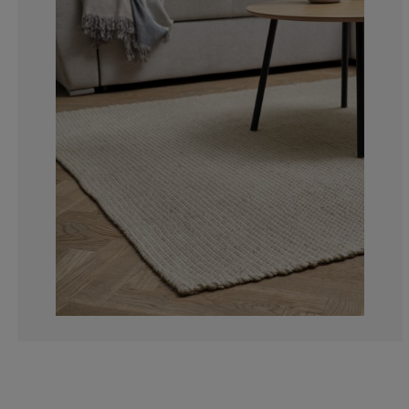
2.173913043478
2.173913043478
47.8260869565