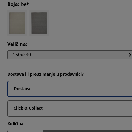
Boja
:
bež
2608%
2608%
2174%
Veličina
:
160x230
Dostava ili preuzimanje u prodavnici?
Dostava
Click & Collect
Količina