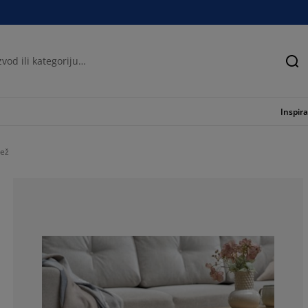
Tra
Inspira
bež
41.3043478260
6.52173913043