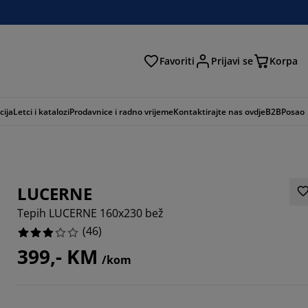
Favoriti
Prijavi se
Korpa
ži
cija
Letci i katalozi
Prodavnice i radno vrijeme
Kontaktirajte nas ovdje
B2B
Posao
LUCERNE
Tepih LUCERNE 160x230 bež
(
46
)
399,- KM
/kom
8695%
4782%