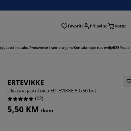
Favoriti
Prijavi se
Korpa
ži
cija
Letci i katalozi
Prodavnice i radno vrijeme
Kontaktirajte nas ovdje
B2B
Posao
ERTEVIKKE
Ukrasna jastučnica ERTEVIKKE 50x50 bež
(
22
)
5,50 KM
/kom
3636%
3635%