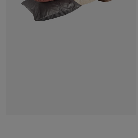
0%
0%
0%