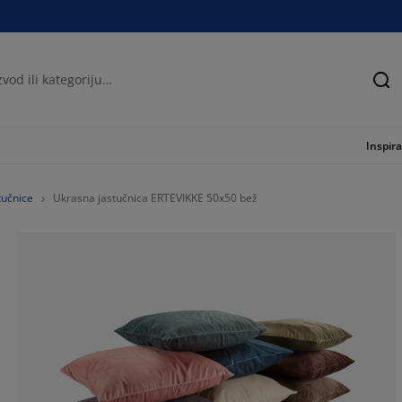
Tra
Inspira
tučnice
Ukrasna jastučnica ERTEVIKKE 50x50 bež
86.3636363636
13.63636363636