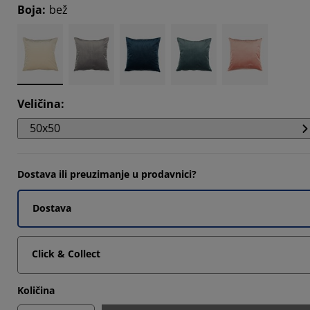
Boja
:
bež
Veličina
:
50x50
Dostava ili preuzimanje u prodavnici?
Dostava
Click & Collect
Količina