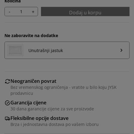
Količina
-
+
Dodaj u korpu
Ne zaboravite na dodatke
Unutrašnji jastuk
Personalizujemo vaše iskustvo
Neograničen povrat
Bez vremenskog ograničenja - vratite u bilo koju JYSK
prodavnicu
U JYSKu koristimo kolačiće i mobilne identifikatore kako
Garancija cijene
bismo osigurali dobro iskustvo prilikom posjete našoj
30 dana garancije cijene za sve proizvode
web stranici. Kolačići prikupljaju informacije o vama
radi osiguravanja funkcionalnosti, statistike i
Fleksibilne opcije dostave
relevantnog marketinga.
Brza i jednostavna dostava po vašem izboru