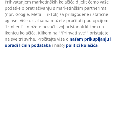
šifra artikla: 6882600
Podaci o proizvodu
Recenzije
(
1
)
Personalizujemo vaše iskustvo
Dostava
U JYSKu koristimo kolačiće i mobilne identifikatore kako bismo os
dobro iskustvo prilikom posjete našoj web stranici. Kolačići prik
informacije o vama radi osiguravanja funkcionalnosti, statistike i
relevantnog marketinga.
Prihvatanjem marketinških kolačića dijelit ćemo vaše podatke o