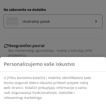
Ne zaboravite na dodatke
Unutrašnji jastuk
Neograničen povrat
Bez vremenskog ograničenja - vratite u bilo koju JYSK
prodavnicu
Garancija cijene
30 dana garancije cijene za sve proizvode
Fleksibilne opcije dostave
Brza i jednostavna dostava po vašem izboru
100% pamuk. 40x60 cm