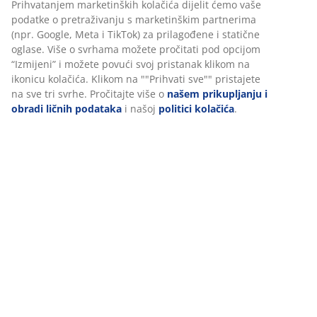
šifra artikla: 6888226
Podaci o proizvodu
Recenzije
(
3
)
Dostava
Personalizujemo vaše iskustvo