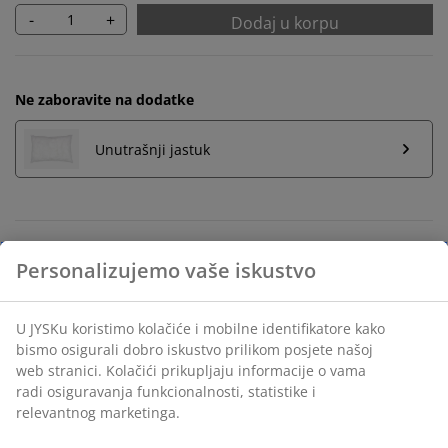
-
+
Dodaj u korpu
Ne zaboravite na dodatke
Unutrašnji jastuk
Neograničen povrat
Bez vremenskog ograničenja - vratite u bilo koju JYSK
prodavnicu
Garancija cijene
30 dana garancije cijene za sve proizvode
Fleksibilne opcije dostave
Brza i jednostavna dostava po vašem izboru