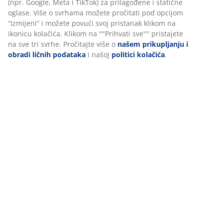
Recenzije
(
165
)
Dostava
Personalizujemo vaše iskustvo