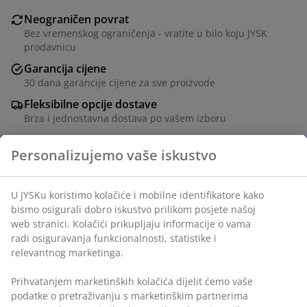
Neograničen povrat
Bez vremenskog ograničenja - vratite u bilo koju JYSK
prodavnicu
Garancija cijene
30 dana garancije cijene za sve proizvode
Fleksibilne opcije dostave
Brza i jednostavna dostava po vašem izboru
Ukrasni furnir. Š41xV48xDub32 cm
šifra artikla: 3659501
Uputstvo za sastavljanje
Podaci o proizvodu