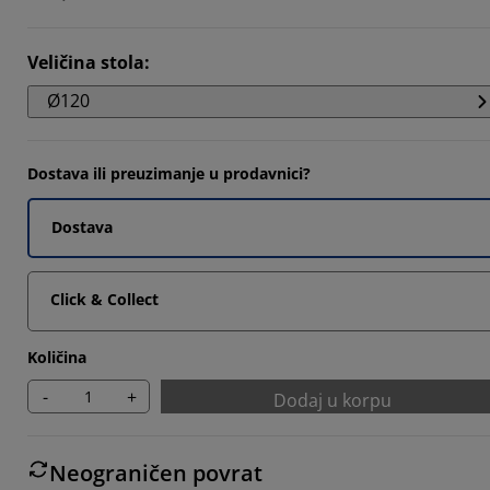
Veličina stola
:
Ø120
Dostava ili preuzimanje u prodavnici?
Dostava
Click & Collect
Količina
-
+
Dodaj u korpu
Neograničen povrat