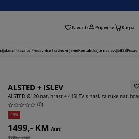
Favoriti
Prijavi se
Korpa
ži
cija
Letci i katalozi
Prodavnice i radno vrijeme
Kontaktirajte nas ovdje
B2B
Posao
ALSTED + ISLEV
ALSTED Ø120 nat. hrast + 4 ISLEV s nasl. za ruke nat. hra
(
0
)
-13%
1499,- KM
/set
1725,- /set