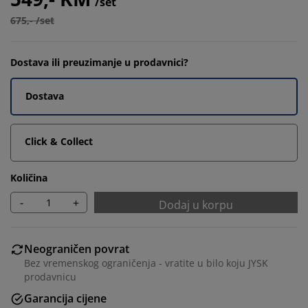
/set
675,- /set
Dostava ili preuzimanje u prodavnici?
Dostava
Click & Collect
Količina
-
+
Dodaj u korpu
Neograničen povrat
Bez vremenskog ograničenja - vratite u bilo koju JYSK
prodavnicu
Garancija cijene