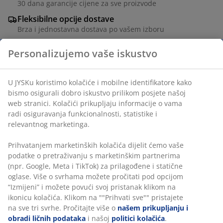
30 dana garancije cijene za sve proizvode
Fleksibilne opcije dostave
Brza i jednostavna dostava po vašem izboru
Personalizujemo vaše iskustvo
Stol: ukrasni furnir i čelik. Sa 2 dodatna krila. Stol se
može potpuno ili djelimično sklopiti.
U JYSKu koristimo kolačiće i mobilne identifikatore kako
Š75xD38/84/130xV75 cm. Stolice: umjetna koža i čelik.
bismo osigurali dobro iskustvo prilikom posjete našoj
web stranici. Kolačići prikupljaju informacije o vama
šifra artikla: S000450
radi osiguravanja funkcionalnosti, statistike i
relevantnog marketinga.
Prihvatanjem marketinških kolačića dijelit ćemo vaše
Set se sastoji od sljedećih artikala
podatke o pretraživanju s marketinškim partnerima
(npr. Google, Meta i TikTok) za prilagođene i statične
oglase. Više o svrhama možete pročitati pod opcijom
“Izmijeni” i možete povući svoj pristanak klikom na
Podaci o proizvodu
ikonicu kolačića. Klikom na ""Prihvati sve"" pristajete
na sve tri svrhe. Pročitajte više o
našem prikupljanju i
obradi ličnih podataka
i našoj
politici kolačića
.