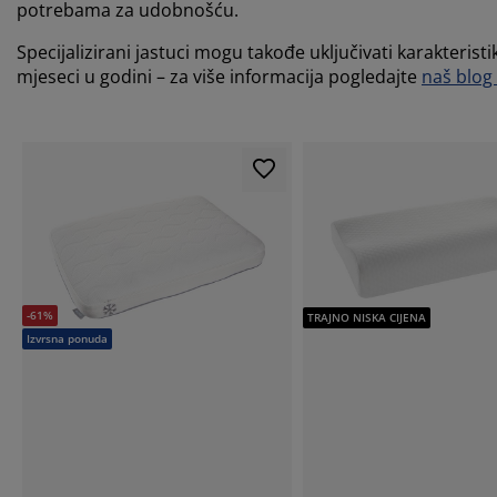
potrebama za udobnošću.
Specijalizirani jastuci mogu takođe uključivati karakteri
mjeseci u godini – za više informacija pogledajte
naš blog 
-61%
TRAJNO NISKA CIJENA
Izvrsna ponuda