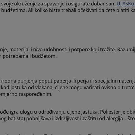
e svoje okruženje za spavanje i osigurate dobar san.
U JYSKu
budžetima. Ali koliko biste trebali očekivati da ćete platiti
enje, materijal i nivo udobnosti i potpore koji tražite. Razum
im potrebama i budžetom.
irodna punjenja poput paperja ili perja ili specijalni materij
 i kod jastuka od vlakana, cijene mogu varirati ovisno o tretm
nomjerno raspoređenim.
kođe igra ulogu u određivanju cijene jastuka. Poliester je obi
tista) poboljšava i izdržljivost i zaštitu od alergija – što 