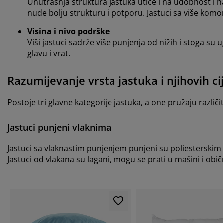
Unutrašnja struktura jastuka utiče i na udobnost i na
nude bolju strukturu i potporu. Jastuci sa više komo
Visina i nivo podrške
Viši jastuci sadrže više punjenja od nižih i stoga su
glavu i vrat.
Razumijevanje vrsta jastuka i njihovih ci
Postoje tri glavne kategorije jastuka, a one pružaju različ
Jastuci punjeni vlaknima
Jastuci sa vlaknastim punjenjem punjeni su poliesterskim 
Jastuci od vlakana su lagani, mogu se prati u mašini i obič