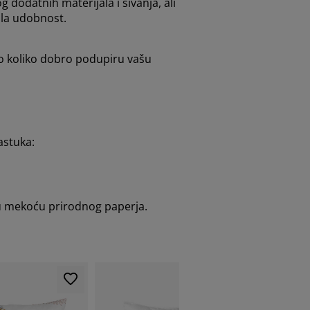
 dodatnih materijala i šivanja, ali
ala udobnost.
 to koliko dobro podupiru vašu
astuka:
aju mekoću prirodnog paperja.
-35%
Izvrsna po