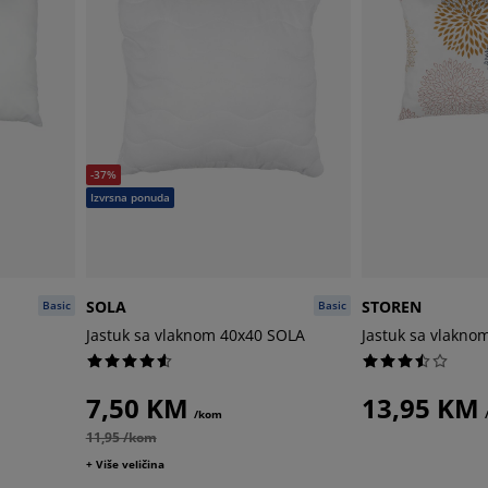
-37%
Izvrsna ponuda
SOLA
STOREN
Basic
Basic
Jastuk sa vlaknom 40x40 SOLA
Jastuk sa vlakn
7,50 KM
13,95 KM
/kom
11,95 /kom
+ Više veličina