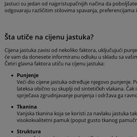
Jastuci su jedan od najpristupačnijih načina da poboljšat
odgovaraju različitim stilovima spavanja, preferencijama i 
Šta utiče na cijenu jastuka?
Cijena jastuka zavisi od nekoliko faktora, uključujući punj
će vam da donesete informiranu odluku u skladu sa vaš
Četiri glavna faktora utiču na cijenu jastuka:
Punjenje
Veći dio cijene jastuka određuje njegovo punjenje. Pr
lateksa obično su skuplji od sintetičkih vlakana. Čak
sprječava zgrudnjavanje punjenja i održava ga rav
Tkanina
Vanjska tkanina koja se koristi za navlaku jastuka ta
visokokvalitetni pamuk (poput gusto tkanog pamučnog ba
Struktura