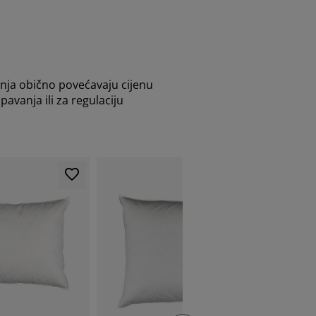
enja obično povećavaju cijenu
pavanja ili za regulaciju
-55%
Izvrsna po