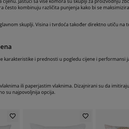
 cijenu. Jastuci sa više komora su skuplji za proizvodnju zbog
ra često kombinuju različita punjenja kako bi se maksimizir
 uglavnom skuplji. Visina i tvrdoća također direktno utiču na
jena
ite karakteristike i prednosti u pogledu cijene i performansi j
vlaknima ili paperjastim vlaknima. Dizajnirani su da imitir
no su najpovoljnija opcija.