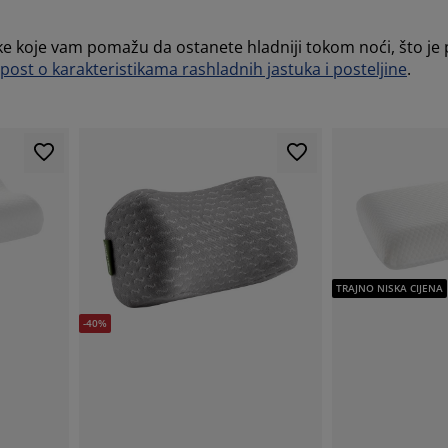
stike koje vam pomažu da ostanete hladniji tokom noći, što j
post o karakteristikama rashladnih jastuka i posteljine
.
TRAJNO NISKA CIJENA
-40%