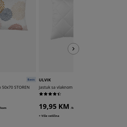
ULVIK
SOLA
Basic
Plus
om 50x70 STOREN
Jastuk sa vlaknom 40x40 ULVIK
Jastuk 
19,95 KM
15,-
/kom
/kom
22,95 /k
+ Više veličina
+ Više veli