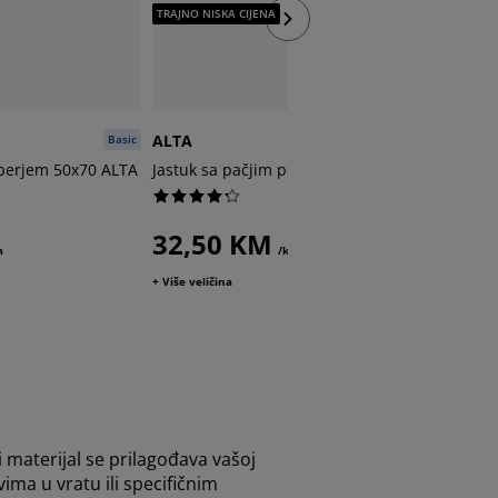
TRAJNO NISKA CIJENA
ALTA
NOTOD
Basic
Basic
 perjem 50x70 ALTA
Jastuk sa pačjim perjem 70x80 ALTA
Jastuk s
NOTOD
32,50 KM
m
/kom
22,5
+ Više veličina
49,95 /k
+ Više veli
materijal se prilagođava vašoj
vima u vratu ili specifičnim