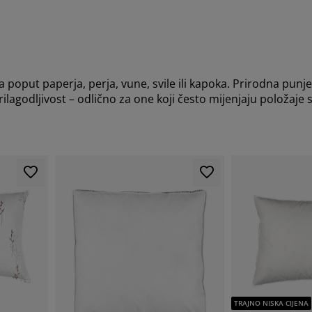
 poput paperja, perja, vune, svile ili kapoka. Prirodna punj
rilagodljivost – odlično za one koji često mijenjaju položaje s
TRAJNO NISKA CIJENA