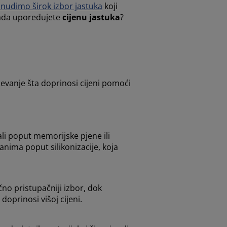
 nudimo širok izbor jastuka
koji
 kada upoređujete
cijenu jastuka
?
ijevanje šta doprinosi cijeni pomoći
ali poput memorijske pjene ili
anima poput silikonizacije, koja
čno pristupačniji izbor, dok
doprinosi višoj cijeni.