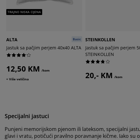
TRAJNO NISKA CIJENA
ALTA
STEINKOLLEN
Basic
Jastuk sa pačjim perjem 40x40 ALTA
Jastuk sa pačjim perjem 
STEINKOLLEN
12,50 KM
/kom
20,- KM
/kom
+ Više veličina
Specijalni jastuci
Punjeni memorijskom pjenom ili lateksom, specijalni jas
glavi i vratu, potičući pravilno poravnanje kičme. Iako su o