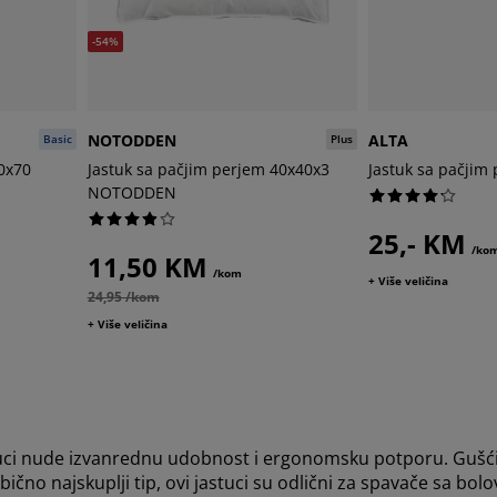
-54%
NOTODDEN
ALTA
Basic
Plus
50x70
Jastuk sa pačjim perjem 40x40x3
Jastuk sa pačjim
NOTODDEN
25,- KM
/ko
11,50 KM
/kom
+ Više veličina
24,95 /kom
+ Više veličina
tuci nude izvanrednu udobnost i ergonomsku potporu. Gušći 
bično najskuplji tip, ovi jastuci su odlični za spavače sa bolo