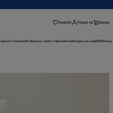
Favoriti
Prijavi se
Korpa
ži
cija
Letci i katalozi
Prodavnice i radno vrijeme
Kontaktirajte nas ovdje
B2B
Posao