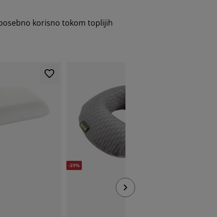
e posebno korisno tokom toplijih
-50%
Izvrsna po
-39%