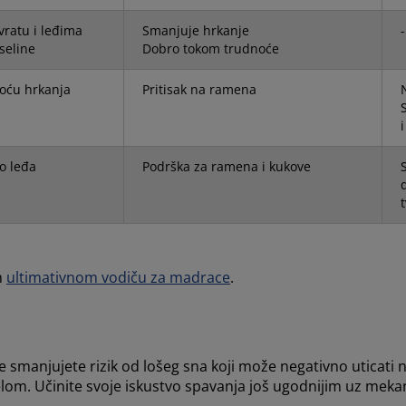
vratu i leđima
Smanjuje hrkanje
-
seline
Dobro tokom trudnoće
oću hrkanja
Pritisak na ramena
i
o leđa
Podrška za ramena i kukove
m
ultimativnom vodiču za madrace
.
iše smanjujete rizik od lošeg sna koji može negativno uticati
elom. Učinite svoje iskustvo spavanja još ugodnijim uz mek