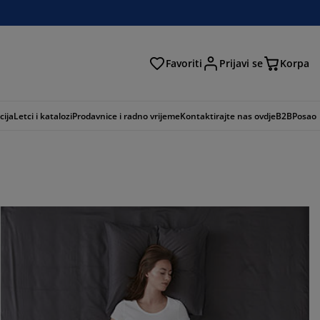
Favoriti
Prijavi se
Korpa
ži
cija
Letci i katalozi
Prodavnice i radno vrijeme
Kontaktirajte nas ovdje
B2B
Posao