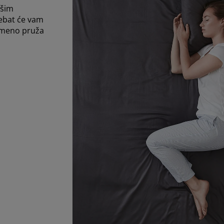
ašim
rebat će vam
emeno pruža