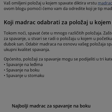
Vaš omiljeni položaj u kojem spavate diktira vrstu
madra
ovom blogu pomoći ćemo vam da odredite koji je tip madra
Koji madrac odabrati za položaj u kojem
Tokom noći, spavat ćete u mnogo različitih položaja. Za
za spavanje, u stvari se radi o položaju u kojem u početk
dubok san. Odabir madraca na osnovu vašeg položaja spavanj
ukupni kvalitet spavanja.
Općenito, položaji za spavanje mogu se podijeliti u tri kat
• Spavanje na leđima
• Spavanje na boku
• Spavanje u stomaku
Najbolji madrac za spavanje na boku