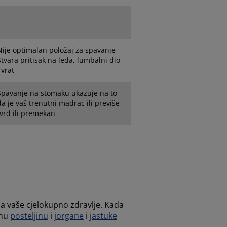
Nije optimalan položaj za spavanje
Stvara pritisak na leđa, lumbalni dio
 vrat
Spavanje na stomaku ukazuje na to
da je vaš trenutni madrac ili previše
tvrd ili premekan
 na vaše cjelokupno zdravlje. Kada
anu
posteljinu
i
jorgane
i
jastuke