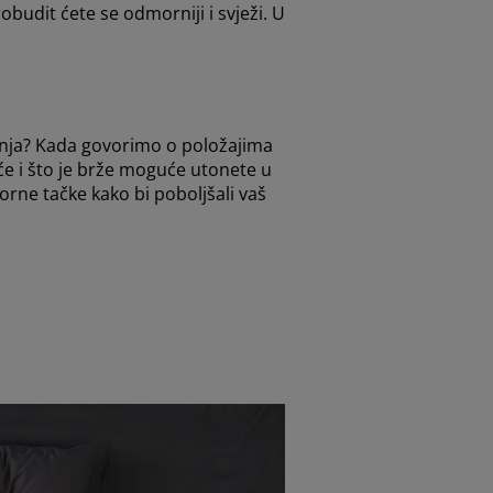
budit ćete se odmorniji i svježi. U
anja? Kada govorimo o položajima
će i što je brže moguće utonete u
orne tačke kako bi poboljšali vaš