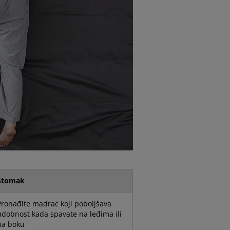
Stomak
Pronađite madrac koji poboljšava
udobnost kada spavate na leđima ili
na boku