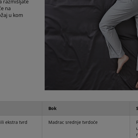
a razmišljate
če na
ožaj u kom
Bok
ili ekstra tvrd
Madrac srednje tvrdoće