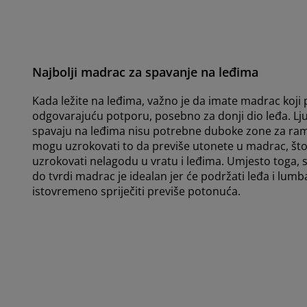
Najbolji madrac za spavanje na leđima
Kada ležite na leđima, važno je da imate madrac koji
odgovarajuću potporu, posebno za donji dio leđa. Lj
spavaju na leđima nisu potrebne duboke zone za ra
mogu uzrokovati to da previše utonete u madrac, št
uzrokovati nelagodu u vratu i leđima. Umjesto toga, s
do tvrdi madrac je idealan jer će podržati leđa i lumba
istovremeno spriječiti previše potonuća.