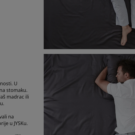
nosti. U
 na stomaku.
aš madrac ili
u.
ali na
rije u JYSKu.