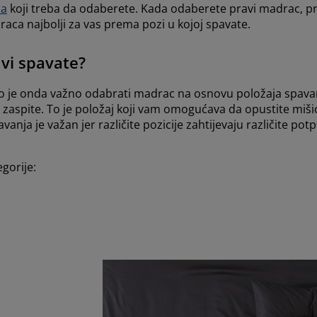
ca
koji treba da odaberete. Kada odaberete pravi madrac, pro
ca najbolji za vas prema pozi u kojoj spavate.
 vi spavate?
što je onda važno odabrati madrac na osnovu položaja spav
u zaspite. To je položaj koji vam omogućava da opustite miši
a je važan jer različite pozicije zahtijevaju različite potp
egorije: