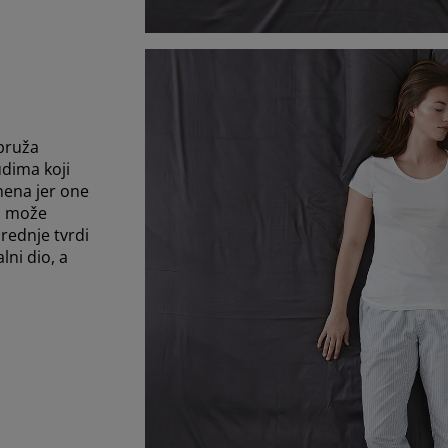
 pruža
udima koji
mena jer one
o može
rednje tvrdi
lni dio, a