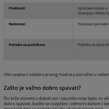
Prednosti
Sprečava bolove u 
Smanjuje refluks ki
Nedostaci
Povećava vjerovatn
Potrebe za podrškom
Podrška za donji di
Više savjeta o odabiru pravog madraca potražite u naše
Zašto je važno dobro spavati?
Što brže utonete u dubok san i opustite svoje tijelo, to v
dobro spavate, budite se osvježeni i odmorni duhom i tij
zbog kojih ćete se poželiti još više ušuškati tokom noći.