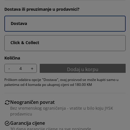
Dostava ili preuzimanje u prodavnici?
Dostava
Click & Collect
Količina
-
+
Dodaj u korpu
Prilikom odabira opcije "Dostava", ovaj proizvod se može kupiti samo u
paketima od 4 komada po ukupnoj cijeni od 180.00 KM
Neograničen povrat
Bez vremenskog ograničenja - vratite u bilo koju JYSK
prodavnicu
Garancija cijene
30 dana garancije cijene za sve proizvode