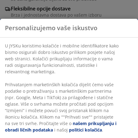
Fleksibilne opcije dostave
Brza i jednostavna dostava po vašem izboru
Trpezarijska stolica sa podstavljenim sjedalom i
visokim naslonom od crne umjetne kože. Odgovarajuće
noge od čelika.
Personalizujemo vaše iskustvo
šifra artikla: 3640000
U JYSKu koristimo kolačiće i mobilne identifikatore kako
bismo osigurali dobro iskustvo prilikom posjete našoj web
Uputstvo za sastavljanje
stranici. Kolačići prikupljaju informacije o vama radi
osiguravanja funkcionalnosti, statistike i relevantnog
marketinga.
Podaci o proizvodu
Prihvatanjem marketinških kolačića dijelit ćemo vaše
podatke o pretraživanju s marketinškim partnerima (npr.
Google, Meta i TikTok) za prilagođene i statične oglase.
Više o svrhama možete pročitati pod opcijom “Izmijeni” i
Recenzije
možete povući svoj pristanak klikom na ikonicu kolačića.