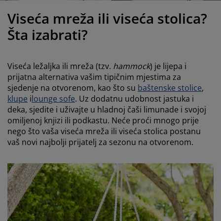
jega namještaja
anjska rasvjeta
lahte
viri kreveta
asvjeta
Viseća mreža ili viseća stolica?
ampovanje
rmari
aze kreveta sa spremnikom
ućne potrepštine
Šta izabrati?
amještaj za spavaću sobu
odnice
ječja soba
Viseća ležaljka ili mreža (tzv.
hammock
) je lijepa i
ječji madraci
ublje
prijatna alternativa vašim tipičnim mjestima za
sjedenje na otvorenom, kao što su
baštenske stolice
,
klupe
i
lounge sofe
. Uz dodatnu udobnost jastuka i
ečji kreveti
deka, sjedite i uživajte u hladnoj čaši limunade i svojoj
omiljenoj knjizi ili podkastu. Neće proći mnogo prije
nego što vaša viseća mreža ili viseća stolica postanu
vaš novi najbolji prijatelj za sezonu na otvorenom.