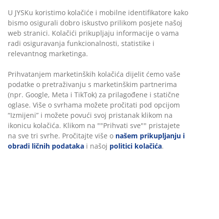
U JYSKu koristimo kolačiće i mobilne identifikatore kako
bismo osigurali dobro iskustvo prilikom posjete našoj
web stranici. Kolačići prikupljaju informacije o vama
radi osiguravanja funkcionalnosti, statistike i
relevantnog marketinga.
Prihvatanjem marketinških kolačića dijelit ćemo vaše
podatke o pretraživanju s marketinškim partnerima
(npr. Google, Meta i TikTok) za prilagođene i statične
Sa visećom stolicom BORK, možete se udobno nasloniti
oglase. Više o svrhama možete pročitati pod opcijom
dok slušate svoju omiljenu muziku ili podkast ili čitate
“Izmijeni” i možete povući svoj pristanak klikom na
ikonicu kolačića. Klikom na ""Prihvati sve"" pristajete
svoju omiljenu knjigu. BORK viseća stolica dolazi u tri
na sve tri svrhe. Pročitajte više o
našem prikupljanju i
boje: svijetloj natur, klasičnoj minimalističkoj crnoj i
obradi ličnih podataka
i našoj
politici kolačića
.
elegantnoj sivoj i koja se neprimjetno nadopunjuje sa
vašim drugim baštenskim namještajem.
Jednom kada prvi put iskusite viseću stolicu, bit će vam
teško da ustanete i napustite je. Da biste još više
povećali udobnost, dodajte ukrasni
jastuk
i mekanu
deku
.