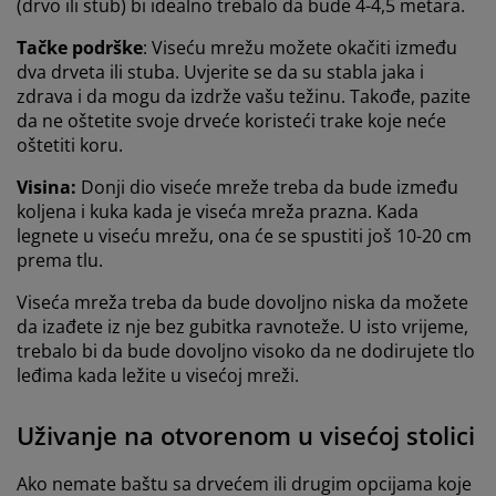
(drvo ili stub) bi idealno trebalo da bude 4-4,5 metara.
Tačke podrške
: Viseću mrežu možete okačiti između
dva drveta ili stuba. Uvjerite se da su stabla jaka i
zdrava i da mogu da izdrže vašu težinu. Takođe, pazite
da ne oštetite svoje drveće koristeći trake koje neće
oštetiti koru.
Visina:
Donji dio viseće mreže treba da bude između
koljena i kuka kada je viseća mreža prazna. Kada
legnete u viseću mrežu, ona će se spustiti još 10-20 cm
prema tlu.
Viseća mreža treba da bude dovoljno niska da možete
da izađete iz nje bez gubitka ravnoteže. U isto vrijeme,
trebalo bi da bude dovoljno visoko da ne dodirujete tlo
leđima kada ležite u visećoj mreži.
Uživanje na otvorenom u visećoj stolici
Ako nemate baštu sa drvećem ili drugim opcijama koje