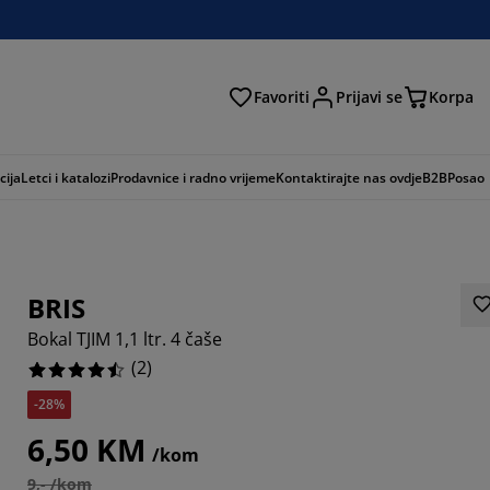
Favoriti
Prijavi se
Korpa
ži
cija
Letci i katalozi
Prodavnice i radno vrijeme
Kontaktirajte nas ovdje
B2B
Posao
BRIS
Bokal TJIM 1,1 ltr. 4 čaše
(
2
)
-28%
6,50 KM
/kom
9,- /kom