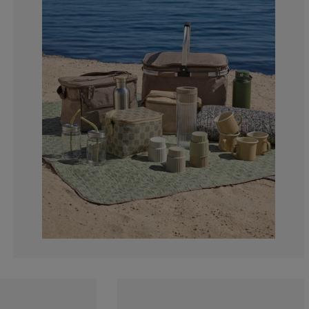
0%
0%
0%