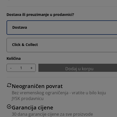
Dostava ili preuzimanje u prodavnici?
Dostava
Click & Collect
Količina
-
+
Dodaj u korpu
Neograničen povrat
Bez vremenskog ograničenja - vratite u bilo koju
JYSK prodavnicu
Garancija cijene
30 dana garancije cijene za sve proizvode