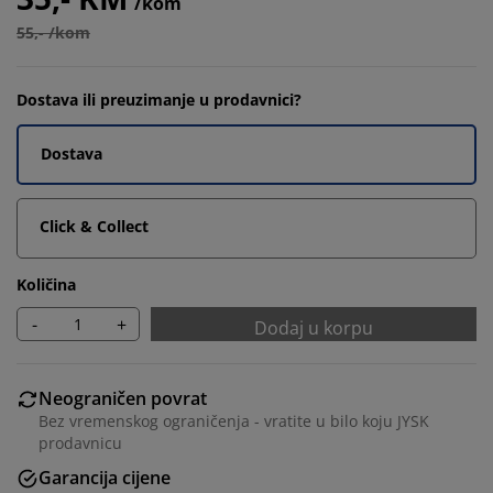
/kom
55,- /kom
Dostava ili preuzimanje u prodavnici?
Dostava
Click & Collect
Količina
-
+
Dodaj u korpu
Neograničen povrat
Bez vremenskog ograničenja - vratite u bilo koju JYSK
prodavnicu
Garancija cijene