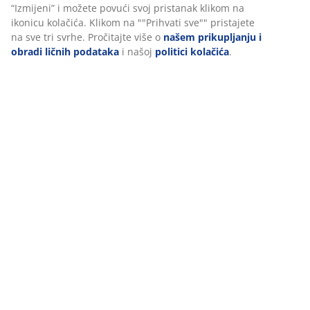
Kolačići prikupljaju informacije o vama radi osiguravanja
funkcionalnosti, statistike i relevantnog marketinga.
Dostava
Prihvatanjem marketinških kolačića dijelit ćemo vaše podatke o
pretraživanju s marketinškim partnerima (npr. Google, Meta i
TikTok) za prilagođene i statične oglase. Više o svrhama možete
pročitati pod opcijom “Izmijeni” i možete povući svoj pristanak
klikom na ikonicu kolačića. Klikom na ""Prihvati sve"" pristajete
na sve tri svrhe. Pročitajte više o
našem prikupljanju i obradi
ličnih podataka
i našoj
politici kolačića
.