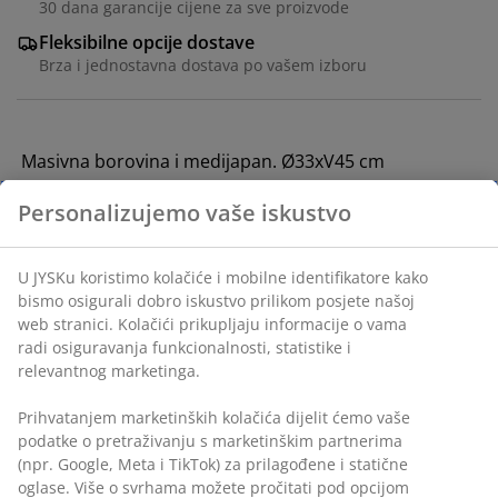
30 dana garancije cijene za sve proizvode
Fleksibilne opcije dostave
Brza i jednostavna dostava po vašem izboru
Masivna borovina i medijapan. Ø33xV45 cm
šifra artikla: 3650138
Uputstvo za sastavljanje
Podaci o proizvodu
Personalizujemo vaše iskustvo
Recenzije
U JYSKu koristimo kolačiće i mobilne identifikatore kako bismo
(
31
)
osigurali dobro iskustvo prilikom posjete našoj web stranici.