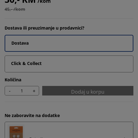
/kom
45,- /kom
Dostava ili preuzimanje u prodavnici?
Dostava
Click & Collect
Količina
-
+
Dodaj u korpu
Ne zaboravite na dodatke