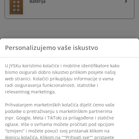
Baterija
Neograničen povrat
Bez vremenskog ograničenja - vratite u bilo koju JYSK
prodavnicu
Garancija cijene
30 dana garancije cijene za sve proizvode
Personalizujemo vaše iskustvo
Fleksibilne opcije dostave
Brza i jednostavna dostava po vašem izboru
U JYSKu koristimo kolačiće i mobilne identifikatore kako
bismo osigurali dobro iskustvo prilikom posjete našoj web
stranici. Kolačići prikupljaju informacije o vama radi
Za unutrašnju upotrebu. Višebojno svjetlo. Sa
osiguravanja funkcionalnosti, statistike i relevantnog
daljinskim upravljačem. D500 cm
marketinga.
Prihvatanjem marketinških kolačića dijelit ćemo vaše
šifra artikla: 4912490
podatke o pretraživanju s marketinškim partnerima (npr.