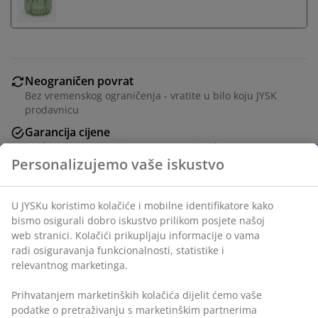
Neograničen povrat
Bez vremenskog ograničenja - vratite u bilo koju JYSK
prodavnicu
Garancija cijene
30 dana garancije cijene za sve proizvode
Fleksibilne opcije dostave
Brza i jednostavna dostava po vašem izboru
Staklo i ABS. Ø9xV14 cm
šifra artikla: 2778566
Personalizujemo vaše iskustvo