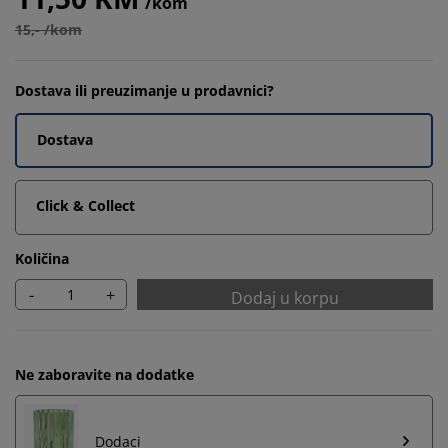
/kom
15,- /kom
Dostava ili preuzimanje u prodavnici?
Dostava
Click & Collect
Količina
-
+
Dodaj u korpu
Ne zaboravite na dodatke
Dodaci