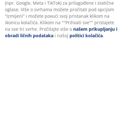
Podaci o proizvodu
U JYSKu koristimo kolačiće i mobilne identifikatore kako bismo
osigurali dobro iskustvo prilikom posjete našoj web stranici.
Kolačići prikupljaju informacije o vama radi osiguravanja
Recenzije
funkcionalnosti, statistike i relevantnog marketinga.
(
14
)
Prihvatanjem marketinških kolačića dijelit ćemo vaše podatke o
pretraživanju s marketinškim partnerima (npr. Google, Meta i
TikTok) za prilagođene i statične oglase. Više o svrhama možete
Dostava
pročitati pod opcijom “Izmijeni” i možete povući svoj pristanak
klikom na ikonicu kolačića. Klikom na ""Prihvati sve"" pristajete
na sve tri svrhe. Pročitajte više o
našem prikupljanju i obradi
ličnih podataka
i našoj
politici kolačića
.