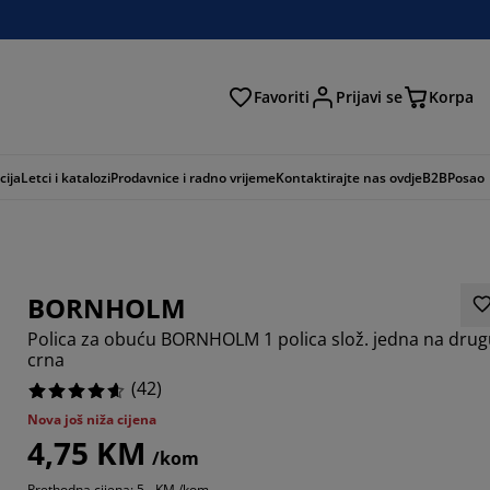
Favoriti
Prijavi se
Korpa
ži
cija
Letci i katalozi
Prodavnice i radno vrijeme
Kontaktirajte nas ovdje
B2B
Posao
BORNHOLM
Polica za obuću BORNHOLM 1 polica slož. jedna na dru
crna
(
42
)
Nova još niža cijena
8095%
4,75 KM
/kom
7142%
Prethodna cijena: 5,- KM /kom