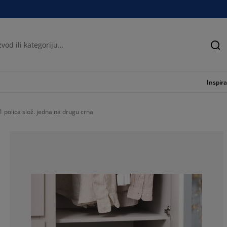
Tra
Inspira
polica slož. jedna na drugu crna
80.9523809523
7.14285714285