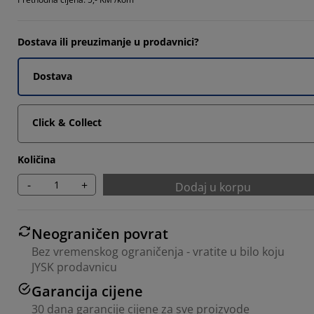
7142%
2381%
Dostava ili preuzimanje u prodavnici?
2381%
Dostava
Click & Collect
Količina
-
+
Dodaj u korpu
Neograničen povrat
Bez vremenskog ograničenja - vratite u bilo koju
JYSK prodavnicu
Garancija cijene
30 dana garancije cijene za sve proizvode