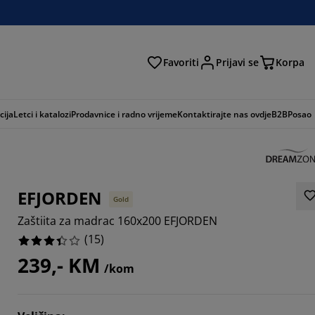
Favoriti
Prijavi se
Korpa
ži
cija
Letci i katalozi
Prodavnice i radno vrijeme
Kontaktirajte nas ovdje
B2B
Posao
EFJORDEN
Gold
Zaštiita za madrac 160x200 EFJORDEN
(
15
)
239,- KM
/kom
33336%