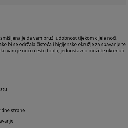
šljena je da vam pruži udobnost tijekom cijele noći.
o bi se održala čistoća i higijensko okružje za spavanje te
 ako vam je noću često toplo, jednostavno možete okrenuti
estu
ardne strane
žavanje