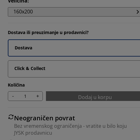
Veličina
:
33334%
160x200
3333%
Dostava ili preuzimanje u prodavnici?
Dostava
Click & Collect
Količina
-
+
Dodaj u korpu
Neograničen povrat
Bez vremenskog ograničenja - vratite u bilo koju
JYSK prodavnicu