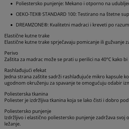
Poliestersko punjenje: Mekano i otporno na udublje
OEKO-TEX® STANDARD 100: Testirano na štetne su
DREAMZONE®: Kvalitetni madraci i kreveti po razumn
Elastične kutne trake
Elastične kutne trake sprječavaju pomicanje ili gužvanje z
Perivo
Zaštita za madrac može se prati u perilici na 40°C kako bi o
Rashlađujući efekat
Jedna strana zaštite sadrži rashlađujuće mikro kapsule 
ugodnom okruženju za spavanje te omogućuju odabir izme
Poliesterska tkanina
Poliester je izdržljiva tkanina koja se lako čisti i dobro p
Poliestersko punjenje
Izdržljivo i elastično poliestersko punjenje zadržava svo
ležanje.