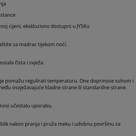
nja
pstance
oj cijeni, ekskluzivno dostupni u JYSKu
aštite za madrac tijekom noći.
stala čista i svježa.
koje pomažu regulirati temperaturu. One doprinose suhom i
đu osvježavajuće hladne strane ili standardne strane.
odnosi učestalu uporabu.
j oblik nakon pranja i pruža meku i udobnu površinu za