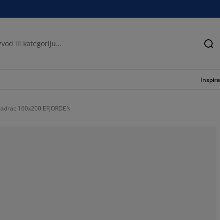
Tra
Inspira
 madrac 160x200 EFJORDEN
53.3333333333
0%