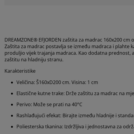
DREAMZONE® EFJORDEN zaštita za madrac 160x200 cm osmi
Zaštita za madrac postavlja se između madraca i plahte kak
produljio vijek trajanja madraca. Kao dodatna prednost,
zaštitu na hladniju stranu.
Karakteristike
Veličina: Š160xD200 cm. Visina: 1 cm
Elastične kutne trake: Drže zaštitu za madrac na mj
Perivo: Može se prati na 40°C
Rashlađujući efekat: Birajte između hladnije i stand
Poliesterska tkanina: Izdržljiva i jednostavna za odr