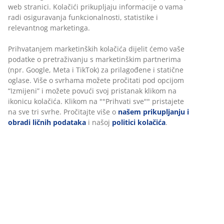
Garancija cijene
30 dana garancije cijene za sve proizvode
Fleksibilne opcije dostave
Brza i jednostavna dostava po vašem izboru
Luksuzni baštenski jastuk sa dugotrajnom, grubo
tkanom navlakom. Za ležaljke. 60x190x6 cm
šifra artikla: 6400043
Podaci o proizvodu
Recenzije