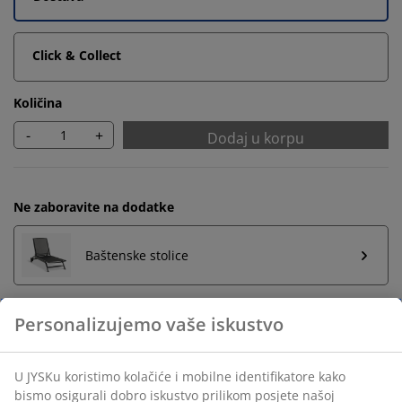
Click & Collect
Količina
-
+
Dodaj u korpu
Ne zaboravite na dodatke
Baštenske stolice
Neograničen povrat
Bez vremenskog ograničenja - vratite u bilo koju JYSK
prodavnicu