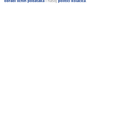
obradi ličnih podataka
i našoj
politici kolačića
.
Recenzije
(
1
)
Dostava