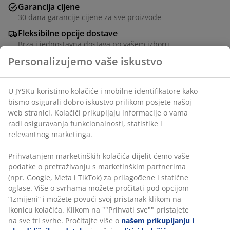
Garancija cijene
30 dana garancije cijene za sve proizvode
Fleksibilne opcije dostave
Brza i jednostavna dostava po vašem izboru
Personalizujemo vaše iskustvo
Baštenska garnitura za 4 osobe. Stol: aluminij, čelik i
U JYSKu koristimo kolačiće i mobilne identifikatore kako
umjetno drvo. Š90xD190xV74 cm. Stollice: čelik i petan.
bismo osigurali dobro iskustvo prilikom posjete našoj
web stranici. Kolačići prikupljaju informacije o vama
radi osiguravanja funkcionalnosti, statistike i
šifra artikla: S372683
relevantnog marketinga.
Prihvatanjem marketinških kolačića dijelit ćemo vaše
podatke o pretraživanju s marketinškim partnerima
Set se sastoji od sljedećih artikala
(npr. Google, Meta i TikTok) za prilagođene i statične
oglase. Više o svrhama možete pročitati pod opcijom
“Izmijeni” i možete povući svoj pristanak klikom na
ikonicu kolačića. Klikom na ""Prihvati sve"" pristajete
Podaci o proizvodu
na sve tri svrhe. Pročitajte više o
našem prikupljanju i