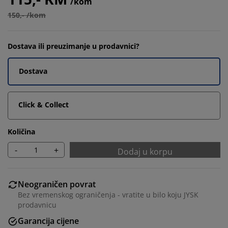
/kom
150,- /kom
Dostava ili preuzimanje u prodavnici?
Dostava
Click & Collect
Količina
-
+
Dodaj u korpu
Neograničen povrat
Bez vremenskog ograničenja - vratite u bilo koju JYSK
prodavnicu
Garancija cijene