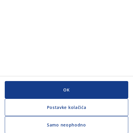
Kategorije
Korisnička služba
Korisnička služba
JYSK
JYSK
GLAVNI URED
Zapratite JYSK