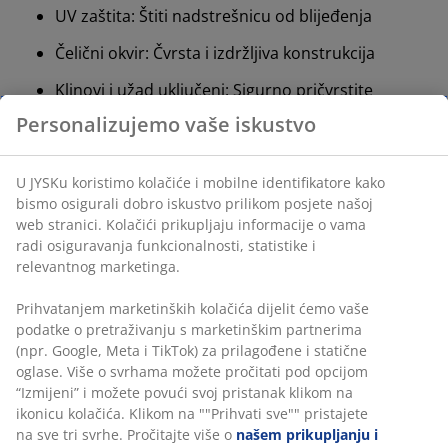
UV zaštita: Štiti nadstrešnicu od blijeđenja
Čelični okvir: Čvrsta i izdržljiva konstrukcija
Klinovi i užad uključeni: Sigurno pričvrstite
paviljon na tlo
Vreća za odlaganje uključena: Pohranite i zaštitite
svoj paviljon
Stvorite ugodan vanjski prostor: Izvrsno za
događaje na otvorenom ili opuštanje u vrtu
Bočne ploče: Mogu se kupiti zasebno
Sklopivi okvir
Sklopivi okvir olakšava postavljanje ili rastavljanje
paviljona bez potrebe za sastavljanjem. Povucite okvir
prema van kako biste ga proširili i zaključali. Kada ste
spremni za pakiranje, gurnite okvir prema unutra kako
biste ga sklopili u kompaktnu veličinu za jednostavno
skladištenje i transport.