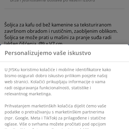
Šoljica za kafu od bež kamenine sa teksturiranom
završnom obradom i rustičnim, zaobljenim oblikom.
Šoljica se može prati u mašini za pranje suđa radi
lakšeg čišćenja. Ø9 x V7 cm
šifra artikla: 4912729
Podaci o proizvodu
Recenzije
(
5
)