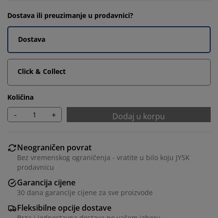
Dostava ili preuzimanje u prodavnici?
Dostava
Click & Collect
Količina
-
+
Dodaj u korpu
Neograničen povrat
Bez vremenskog ograničenja - vratite u bilo koju JYSK
prodavnicu
Garancija cijene
30 dana garancije cijene za sve proizvode
Fleksibilne opcije dostave
Brza i jednostavna dostava po vašem izboru