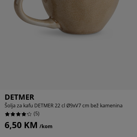
ega namještaja
njska rasvjeta
40%
ahte
viri kreveta
svjeta
20%
mpovanje
mari
ze kreveta sa spremnikom
ćne potrepštine
0%
mještaj za spavaću sobu
dnice
ečja soba
0%
ečji madraci
blje
ečji kreveti
DETMER
Šolja za kafu DETMER 22 cl Ø9xV7 cm bež kamenina
(
5
)
6,50 KM
/kom