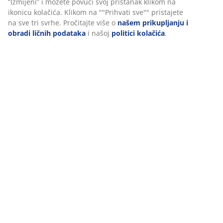
Dostava
Personalizujemo vaše iskustvo
U JYSKu koristimo kolačiće i mobilne identifikatore kako bismo os
dobro iskustvo prilikom posjete našoj web stranici. Kolačići prik
informacije o vama radi osiguravanja funkcionalnosti, statistike 
marketinga.
Prihvatanjem marketinških kolačića dijelit ćemo vaše podatke o 
s marketinškim partnerima (npr. Google, Meta i TikTok) za prila
statične oglase. Više o svrhama možete pročitati pod opcijom “Izm
možete povući svoj pristanak klikom na ikonicu kolačića. Klikom 