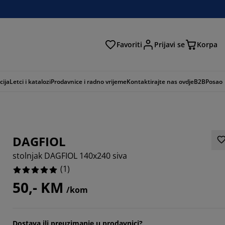
Favoriti
Prijavi se
Korpa
ži
cija
Letci i katalozi
Prodavnice i radno vrijeme
Kontaktirajte nas ovdje
B2B
Posao
DAGFIOL
stolnjak DAGFIOL 140x240 siva
(
1
)
50,- KM
/kom
Dostava ili preuzimanje u prodavnici?