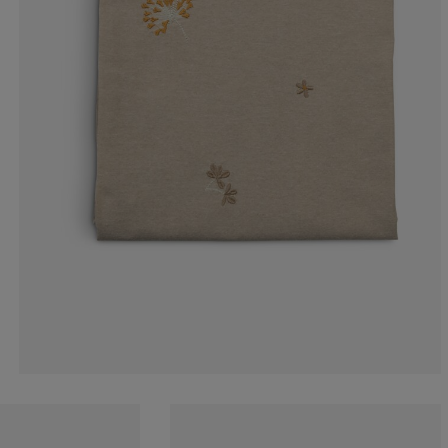
0%
0%
0%