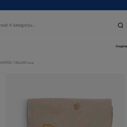
Tra
Inspira
 DAGFIOL 140x240 siva
100%
0%