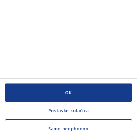
Korisnička služba
Korisnička služba
JYSK
JYSK
GLAVNI URED
Zapratite JYSK