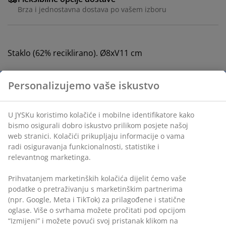
Brza i jednostavna dostava po vašem izboru
Staklo (62% reciklirano). Ø8xV11 cm
šifra artikla: 2782401
Podaci o proizvodu
Recenzije
(
7
)
Dostava