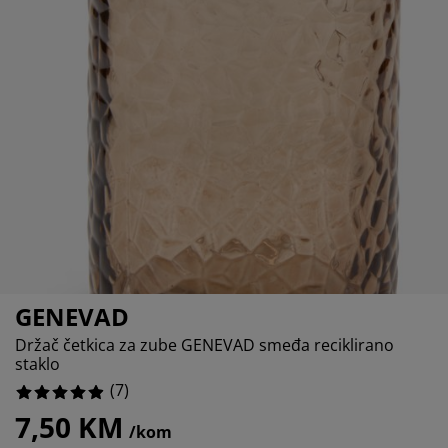
ega namještaja
njska rasvjeta
14.285714285714285%
ahte
viri kreveta
svjeta
0%
mpovanje
mari
ze kreveta sa spremnikom
ćne potrepštine
0%
mještaj za spavaću sobu
dnice
ečja soba
0%
ečji madraci
blje
ečji kreveti
GENEVAD
Držač četkica za zube GENEVAD smeđa reciklirano
staklo
(
7
)
7,50 KM
/kom